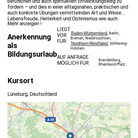
beruflichen und auch spirituellen Entwicklungsweg zu
fördern – und dies in einer alltagsnahen, praktischen und
auch konkrete Übungen vermittelnden Art und Weise.
Lebensfreude, Heiterkeit und Optimismus wie auch
Mehr anzeigen
Achtsamkeit, Meditation und Atemarbeit finde ich sehr
LIEGT
hilfreich.
Baden-Württemberg
,
Berlin
,
VOR
Anerkennung
Weitere Informationen zu mir siehe auch:
www.cc-
Bremen
,
Niedersachsen
,
FÜR
lebenskunst.de
Nordrhein-Westfalen
als
,
Schleswig-
Holstein
Bildungsurlaub
AUF ANFRAGE
Brandenburg
,
MÖGLICH FÜR
Rheinland-Pfalz
Kursort
Lüneburg, Deutschland