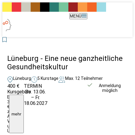
MENÜ
Lüneburg - Eine neue ganzheitliche
Gesundheitskultur
Lüneburg
5 Kurstage
Max. 12 Teilnehmer
400 €
TERMIN
Weitere Infos &
Anmeldung
möglich
Kursgebühr
So. 13.06.
Anmeldung
Ermäßigt:
– Fr.
360
18.06.2027
€,
zzgl.
mehr
Anreise,
Verpflegung
und
Übernachtung