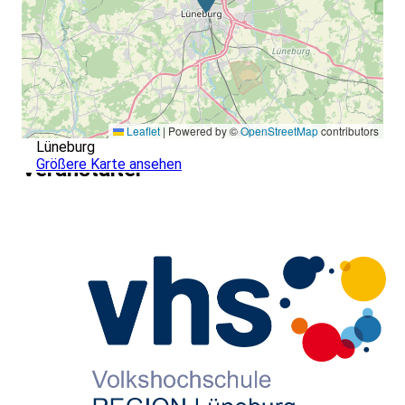
Leaflet
|
Powered by ©
OpenStreetMap
contributors
Lüneburg
Größere Karte ansehen
Veranstalter