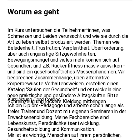
Worum es geht
Im Kurs untersuchen die Teilnehmer*innen, was
Schmerzen und Leiden verursacht und wie sie durch die
Art zu leben selbst produziert werden. Themen wie
Beladenheit, Frustration, Verplantheit, Überforderung,
aber auch ungünstige Sitzgewohnheiten,
Bewegungsmangel und vieles mehr können sich auf
Gesundheit und z.B. Rückenfitness massiv auswirken -
und sind ein gesellschaftliches Massenphänomen. Wir
besprechen Zusammenhänge, üben alternative
körperbewusste Verhaltensweisen, erstellen einen
Katalog 'Säulen der Gesundheit' und entwickeln eine
neue praktische und gesündere Alltagskultur. Bitte
Kursleitung Cord Cordes:
Schreibzeug und lockere Kleidung mitbringen.
Ich bin Diplom-Pädagoge und arbeite schon lange als
freier Trainer und Dozent mit eigenen Seminaren in der
Erwachsenenbildung. Meine Fachbereiche sind
Lebenskunst, Persönlichkeitsentwicklung,
Gesundheitsbildung und Kommunikation.
Mir ist es wichtig, Menschen auf ihrem persönlichen,