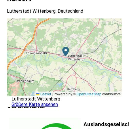
Lutherstadt Wittenberg, Deutschland
Leaflet
|
Powered by ©
OpenStreetMap
contributors
Lutherstadt Wittenberg
Größere Karte ansehen
Veranstalter
Auslandsgesellsc