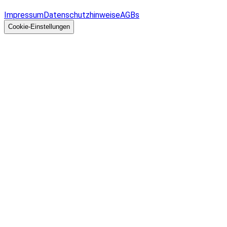
Allgemeines
Impressum
Datenschutzhinweise
AGBs
© 2026 EGcom
GmbH
Cookie-Einstellungen