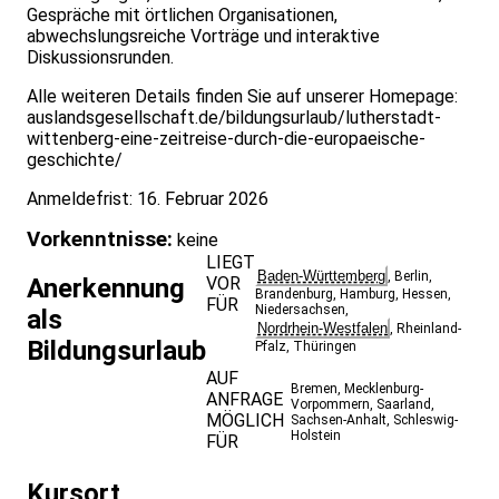
Gespräche mit örtlichen Organisationen,
abwechslungsreiche Vorträge und interaktive
Diskussionsrunden.
Alle weiteren Details finden Sie auf unserer Homepage:
auslandsgesellschaft.de/bildungsurlaub/lutherstadt-
wittenberg-eine-zeitreise-durch-die-europaeische-
geschichte/
Anmeldefrist: 16. Februar 2026
Vorkenntnisse:
keine
LIEGT
Baden-Württemberg
,
Berlin
,
VOR
Anerkennung
Brandenburg
,
Hamburg
,
Hessen
,
FÜR
Niedersachsen
,
als
Nordrhein-Westfalen
,
Rheinland-
Bildungsurlaub
Pfalz
,
Thüringen
AUF
Bremen
,
Mecklenburg-
ANFRAGE
Vorpommern
,
Saarland
,
MÖGLICH
Sachsen-Anhalt
,
Schleswig-
Holstein
FÜR
Kursort