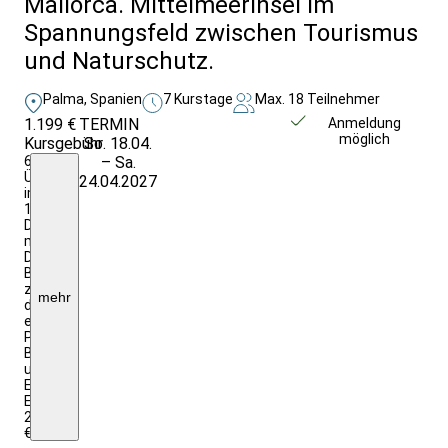
Mallorca. Mittelmeerinsel im
Spannungsfeld zwischen Tourismus
und Naturschutz.
Palma, Spanien
7 Kurstage
Max. 18 Teilnehmer
1.199 €
TERMIN
Weitere Infos &
Anmeldung
möglich
Kursgebühr
So. 18.04.
Anmeldung
6
– Sa.
Ü./F.
24.04.2027
im
1/2
DZ
mit
DU/WC;
Bustransfer
zu
mehr
den
einzelnen
Programmpunkten,
Begegnungen
und
Eintritte;
EZZ:
250,00
€