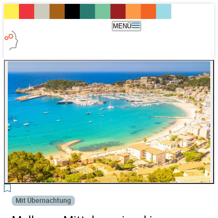
MENÜ
3
Mit Übernachtung