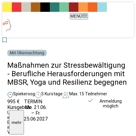
MENÜ
Mit Übernachtung
Maßnahmen zur Stressbewältigung
- Berufliche Herausforderungen mit
MBSR, Yoga und Resilienz begegnen
Spiekeroog
5 Kurstage
Max. 15 Teilnehmer
995 €
TERMIN
Weitere Infos &
Anmeldung
möglich
Kursgebühr
Mo. 21.06.
Anmeldung
Übernachtung
– Fr.
im
25.06.2027
EZ
mehr
inkl.
VP