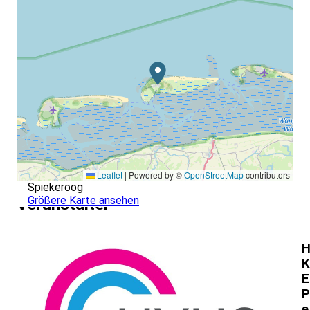
Leaflet
|
Powered by ©
OpenStreetMap
contributors
Spiekeroog
Größere Karte ansehen
Veranstalter
H
K
E
P
e