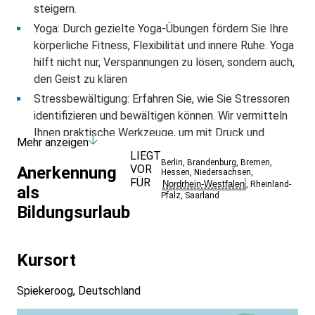
steigern.
Yoga: Durch gezielte Yoga-Übungen fördern Sie Ihre
körperliche Fitness, Flexibilität und innere Ruhe. Yoga
hilft nicht nur, Verspannungen zu lösen, sondern auch,
den Geist zu klären
Stressbewältigung: Erfahren Sie, wie Sie Stressoren
identifizieren und bewältigen können. Wir vermitteln
Ihnen praktische Werkzeuge, um mit Druck und
Mehr anzeigen
Herausforderungen im Berufsalltag besser
LIEGT
Berlin
,
Brandenburg
,
Bremen
,
umzugehen
VOR
Anerkennung
Hessen
,
Niedersachsen
,
FÜR
Nordrhein-Westfalen
Resilienzförderung: Stärken Sie Ihre psychische
,
Rheinland-
als
Pfalz
,
Saarland
Widerstandsfähigkeit. Lernen Sie Strategien kennen,
Bildungsurlaub
um auch in schwierigen Zeiten gelassen und
handlungsfähig zu bleiben.
Kursort
Spiekeroog, Deutschland