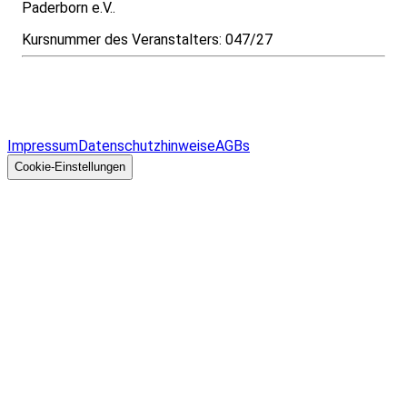
Paderborn e.V..
Kursnummer des Veranstalters:
047/27
Infos & Gesetze nach Bundesland
Überblick
Allgemeines
Impressum
Datenschutzhinweise
AGBs
© 2026 EGcom
GmbH
Cookie-Einstellungen