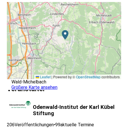
Leaflet
|
Powered by ©
OpenStreetMap
contributors
Wald-Michelbach
Größere Karte ansehen
Veranstalter
Odenwald-Institut der Karl Kübel
Stiftung
206
Veröffentlichungen
•
99
aktuelle Termine