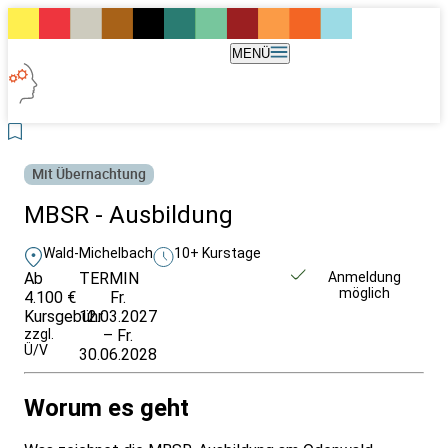
MENÜ
Mit Übernachtung
MBSR - Ausbildung
Wald-Michelbach
10+ Kurstage
Ab
TERMIN
Unverbindlich
Anmeldung
möglich
4.100 €
Fr.
anfragen
Kursgebühr
12.03.2027
zzgl.
– Fr.
Ü/V
30.06.2028
Worum es geht