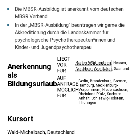
Die MBSR-Ausbildug ist anerkannt vom deutschen
MBSR Verband.
In der „MBSR-Ausbildung“ beantragen wir gerne die
Akkreditierung durch die Landeskammer für
psychologische Psychotherapeuten*innen und
Kinder- und Jugendpsychotherapeu
LIEGT
Baden-Württemberg
,
Hessen
,
VOR
Anerkennung
Nordrhein-Westfalen
,
Saarland
FÜR
als
AUF
Berlin
,
Brandenburg
,
Bremen
,
Bildungsurlaub
ANFRAGE
Hamburg
,
Mecklenburg-
MÖGLICH
Vorpommern
,
Niedersachsen
,
Rheinland-Pfalz
,
Sachsen-
FÜR
Anhalt
,
Schleswig-Holstein
,
Thüringen
Kursort
Wald-Michelbach, Deutschland