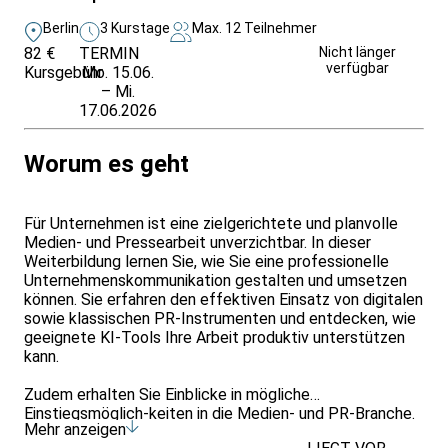
Berlin
3 Kurstage
Max. 12 Teilnehmer
82 €
TERMIN
Unverbindlich
Nicht länger
verfügbar
Kursgebühr
Mo. 15.06.
anfragen
– Mi.
17.06.2026
Worum es geht
Für Unternehmen ist eine zielgerichtete und planvolle
Medien- und Pressearbeit unverzichtbar. In dieser
Weiterbildung lernen Sie, wie Sie eine professionelle
Unternehmenskommunikation gestalten und umsetzen
können. Sie erfahren den effektiven Einsatz von digitalen
sowie klassischen PR-Instrumenten und entdecken, wie
geeignete KI-Tools Ihre Arbeit produktiv unterstützen
kann.
Zudem erhalten Sie Einblicke in mögliche
Einstiegsmöglich-keiten in die Medien- und PR-Branche.
Mehr anzeigen
Gemeinsam erarbeiten wir die passenden PR-Skills und