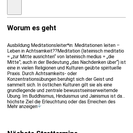
Kloster
(ab
30€/Nacht)
Worum es geht
Ausbildung Meditationsleiter*in: Meditationen leiten –
Leben in Achtsamkeit??Meditation (lateinisch meditatio
= „zur Mitte ausrichten“ von lateinisch medius = „die
Mitte“; auch in der Bedeutung „das Nachdenken über“) ist
eine in vielen Religionen und Kulturen geübte spirituelle
Praxis. Durch Achtsamkeits- oder
Konzentrationsübungen beruhigt sich der Geist und
sammelt sich. In östlichen Kulturen gilt sie als eine
grundlegende und zentrale bewusstseinserweiternde
Übung. Im Buddhismus, Hinduismus und Jainismus ist das
höchste Ziel die Erleuchtung oder das Erreichen des
Mehr anzeigen
Nirwana. In christlichen, islamischen und jüdischen
Traditionen ist das höchste Ziel der meditativen Praxis
das unmittelbare Erfahren des Göttlichen. Meditation als
spirituelle Praxis ist immer auch in unterschiedliche
religiöse, psychologische und ethische Lehrgebäude