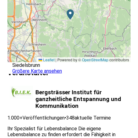
Meditation im Alltag
Meditation und innere Erforschung
Der Umgang mit Gefühlen
Aktivieren von Ressourcen
Heilmeditation
Meditation und Beziehung
Retreat Prozess
Leaflet
|
Powered by ©
OpenStreetMap
contributors
Siedelsbrunn
Größere Karte ansehen
Veranstalter
Bergsträsser Institut für
ganzheitliche Entspannung und
Kommunikation
1.000+
Veröffentlichungen
•
348
aktuelle Termine
Ihr Spezialist für Lebensbalance Die eigene
Lebensbalance zu finden erfordert die Fähigkeit in