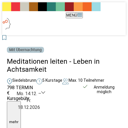
MENÜ
Mit Übernachtung
Meditationen leiten - Leben in
Achtsamkeit
Siedelsbrunn
5 Kurstage
Max. 10 Teilnehmer
798
TERMIN
Weitere Infos &
Anmeldung
möglich
€
Anmeldung
Mo. 14.12. –
Kursgebühr
Fr.
Ü/V
18.12.2026
im
Seminarhaus:
Buchung
direkt
mehr
im