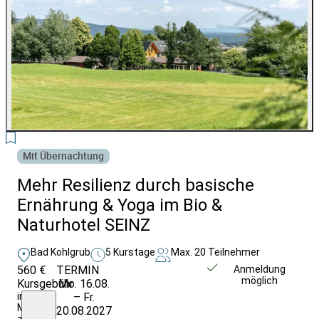
9
Mit Übernachtung
Mehr Resilienz durch basische
Ernährung & Yoga im Bio &
Naturhotel SEINZ
Bad Kohlgrub
5 Kurstage
Max. 20 Teilnehmer
560 €
TERMIN
Unverbindlich
Anmeldung
möglich
Kursgebühr
Mo. 16.08.
anfragen
inkl.
– Fr.
MWST,
20.08.2027
zzgl.