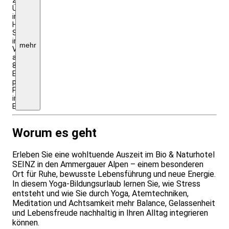
Übernachtung
im
Hotel
SEINZ
inkl.
mehr
Vollpension
ab
811
Euro
p.
Person
im
Einzelzimmer
Worum es geht
Erleben Sie eine wohltuende Auszeit im Bio & Naturhotel
SEINZ in den Ammergauer Alpen – einem besonderen
Ort für Ruhe, bewusste Lebensführung und neue Energie.
In diesem Yoga-Bildungsurlaub lernen Sie, wie Stress
entsteht und wie Sie durch Yoga, Atemtechniken,
Meditation und Achtsamkeit mehr Balance, Gelassenheit
und Lebensfreude nachhaltig in Ihren Alltag integrieren
können.