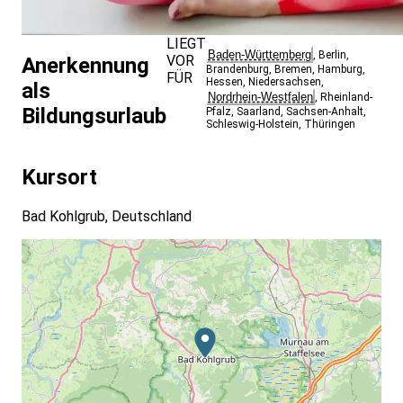
LIEGT
Baden-Württemberg
,
Berlin
,
VOR
Anerkennung
Brandenburg
,
Bremen
,
Hamburg
,
FÜR
Hessen
,
Niedersachsen
,
als
Nordrhein-Westfalen
,
Rheinland-
Bildungsurlaub
Pfalz
,
Saarland
,
Sachsen-Anhalt
,
Schleswig-Holstein
,
Thüringen
Kursort
Bad Kohlgrub, Deutschland