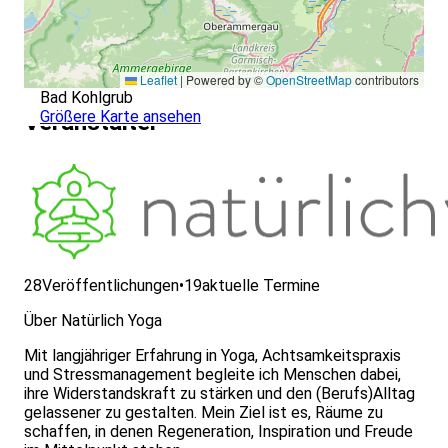
Leaflet
|
Powered by ©
OpenStreetMap
contributors
Bad Kohlgrub
Größere Karte ansehen
Veranstalter
28
Veröffentlichungen
•
19
aktuelle Termine
Über Natürlich Yoga
Mit langjähriger Erfahrung in Yoga, Achtsamkeitspraxis
und Stressmanagement begleite ich Menschen dabei,
ihre Widerstandskraft zu stärken und den (Berufs)Alltag
gelassener zu gestalten. Mein Ziel ist es, Räume zu
schaffen, in denen Regeneration, Inspiration und Freude