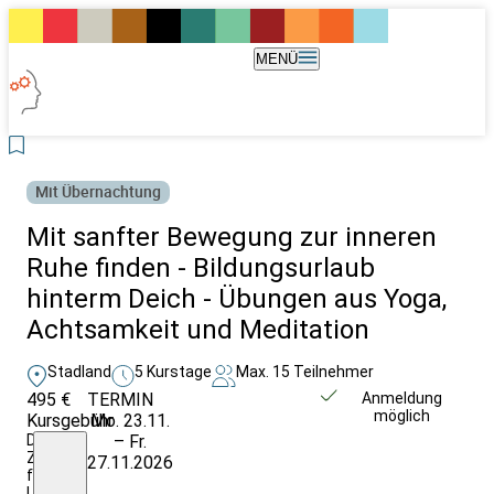
MENÜ
Mit Übernachtung
Mit sanfter Bewegung zur inneren
Ruhe finden - Bildungsurlaub
hinterm Deich - Übungen aus Yoga,
Achtsamkeit und Meditation
Stadland
5 Kurstage
Max. 15 Teilnehmer
495 €
TERMIN
Weitere Infos &
Anmeldung
möglich
Kursgebühr
Mo. 23.11.
Anmeldung
Die
– Fr.
Zusatzkosten
27.11.2026
für
Unterkunft