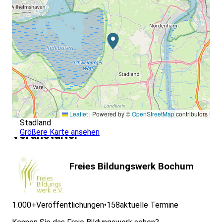
Leaflet
|
Powered by ©
OpenStreetMap
contributors
Stadland
Größere Karte ansehen
Veranstalter
Freies Bildungswerk Bochum
1.000+
Veröffentlichungen
•
158
aktuelle Termine