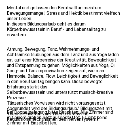
Mental und gelassen den Berufsalltag meistern.
Bewegungsmangel, Stress und Hektik bestimmt vielfach
unser Leben.
In diesem Bildungsurlaub geht es darum
Körperbewusstsein in Beruf - und Lebensalltag zu
erweitern.
Atmung, Bewegung, Tanz, Wahrnehmungs- und
Achtsamkeitsübungen aus dem Tanz und aus Yoga laden
ein, auf einer Körperreise der Kreativität, Beweglichkeit
und Entspannung zu gehen. Möglichkeiten aus Yoga, Qi
Gong- und Tanzimprovisation zeigen auf, wie man
Harmonie, Balance, Flow, Leichtigkeit und Beweglichkeit
in den Berufsalltag bringen kann. Diese bewegte
Erfahrung stärkt das
Selbstbewusstsein und unterstützt musisch-kreative
Prozesse.
Tänzerisches Vorwissen wird nicht vorausgesetzt.
Abgerundet wird der Bildungsurlaub/ Bildungszeit mit
Bei Doppelbelegung bitte beachten: Alle Zimmer sind
Theorie Einheiten zum Thema Stress und
mit einem großen Bett ausgestattet. Es gibt keine
Regulationsmechanismen des Nervensystems.
Zimmer mit Einzelbetten.