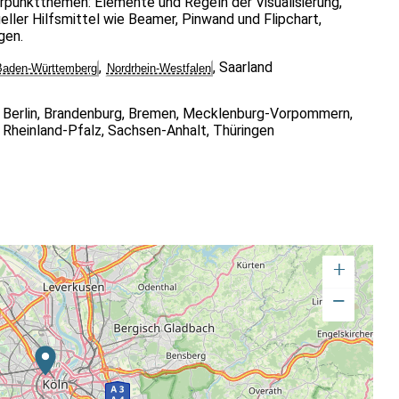
punktthemen: Elemente und Regeln der Visualisierung,
ller Hilfsmittel wie Beamer, Pinwand und Flipchart,
gen.
,
,
Saarland
Baden-Württemberg
Nordrhein-Westfalen
Berlin
,
Brandenburg
,
Bremen
,
Mecklenburg-Vorpommern
,
Rheinland-Pfalz
,
Sachsen-Anhalt
,
Thüringen
+
−