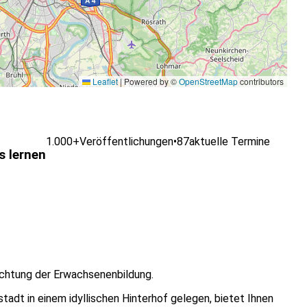
Leaflet
|
Powered by ©
OpenStreetMap
contributors
1.000+
Veröffentlichungen
•
87
aktuelle Termine
s lernen
nrichtung der Erwachsenenbildung.
tadt in einem idyllischen Hinterhof gelegen, bietet Ihnen