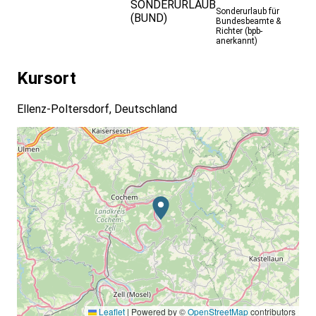
SONDERURLAUB
Sonderurlaub für
(BUND)
Bundesbeamte &
Richter (bpb-
anerkannt)
Kursort
Ellenz-Poltersdorf, Deutschland
Leaflet
|
Powered by ©
OpenStreetMap
contributors