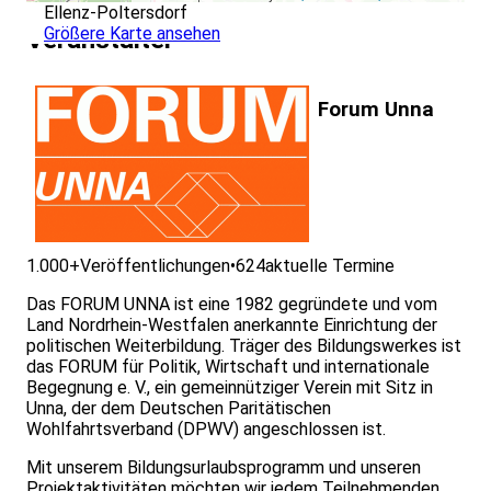
Ellenz-Poltersdorf
Größere Karte ansehen
Veranstalter
Forum Unna
1.000+
Veröffentlichungen
•
624
aktuelle Termine
Das FORUM UNNA ist eine 1982 gegründete und vom
Land Nordrhein-Westfalen anerkannte Einrichtung der
politischen Weiterbildung. Träger des Bildungswerkes ist
das FORUM für Politik, Wirtschaft und internationale
Begegnung e. V., ein gemeinnütziger Verein mit Sitz in
Unna, der dem Deutschen Paritätischen
Wohlfahrtsverband (DPWV) angeschlossen ist.
Mit unserem Bildungsurlaubsprogramm und unseren
Projektaktivitäten möchten wir jedem Teilnehmenden