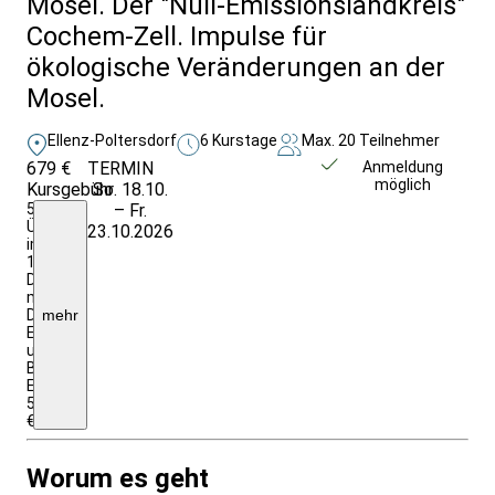
Mosel. Der "Null-Emissionslandkreis"
Cochem-Zell. Impulse für
ökologische Veränderungen an der
Mosel.
Ellenz-Poltersdorf
6 Kurstage
Max. 20 Teilnehmer
679 €
TERMIN
Weitere Infos &
Anmeldung
möglich
Kursgebühr
So. 18.10.
Anmeldung
5
– Fr.
Ü/HP
23.10.2026
im
1/2
DZ
mit
DU/WC;
mehr
Eintritte
und
Begegnungen,
EZZ
50
€
Worum es geht