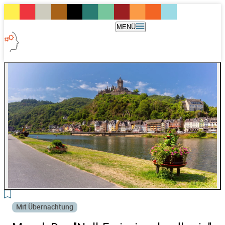
MENÜ
3
Mit Übernachtung