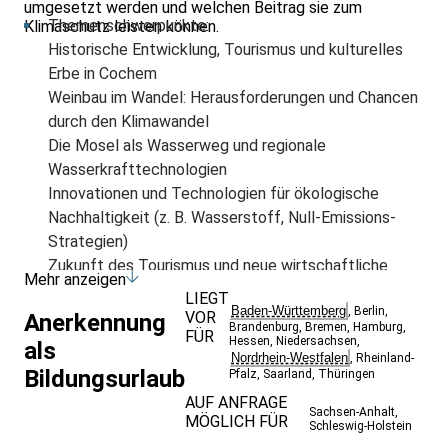
umgesetzt werden und welchen Beitrag sie zum
Themenschwerpunkte:
Klimaschutz leisten können.
Historische Entwicklung, Tourismus und kulturelles
Erbe in Cochem
Weinbau im Wandel: Herausforderungen und Chancen
durch den Klimawandel
Die Mosel als Wasserweg und regionale
Wasserkrafttechnologien
Innovationen und Technologien für ökologische
Nachhaltigkeit (z. B. Wasserstoff, Null-Emissions-
Strategien)
Zukunft des Tourismus und neue wirtschaftliche
Mehr anzeigen
Impulse in der Region
LIEGT
Baden-Württemberg
,
Berlin
,
Teilnahmevoraussetzung:
VOR
Anerkennung
Brandenburg
,
Bremen
,
Hamburg
,
FÜR
Für die Exkursionen und teils recht anstrengenden
Hessen
,
Niedersachsen
,
als
Nordrhein-Westfalen
,
Rheinland-
Wanderungen sind Schwindelfreiheit, Trittsicherheit
Bildungsurlaub
Pfalz
,
Saarland
,
Thüringen
und eine gute körperliche Konstitution ebenso
AUF ANFRAGE
Voraussetzung wie festes Schuhwerk
Sachsen-Anhalt
,
MÖGLICH FÜR
Schleswig-Holstein
(Wanderschuhe) und wetterfeste Kleidung.