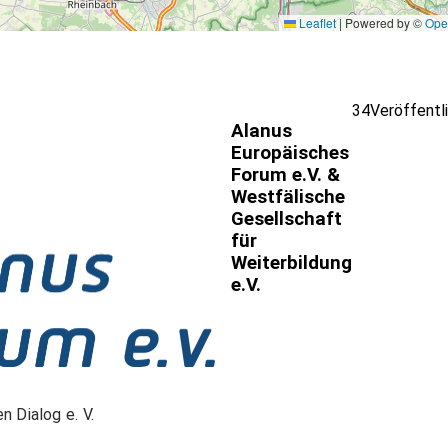
Leaflet
|
Powered by ©
Ope
34
Veröffentl
Alanus
Europäisches
Forum e.V. &
Westfälische
Gesellschaft
für
Weiterbildung
e.V.
n Dialog e. V.