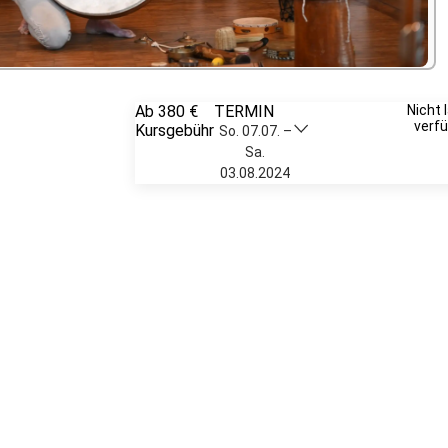
Ab 380 €
TERMIN
Unverbindlich
Nicht 
verf
Kursgebühr
anfragen
So. 07.07. –
Sa.
03.08.2024