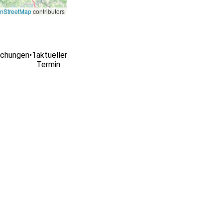
nStreetMap
contributors
ichungen
•
1
aktueller
Termin