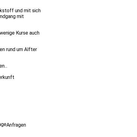
kstoff und mit sich
undgang mit
 wenige Kurse auch
en rund um Alfter
n...
erkunft
age
Anfragen