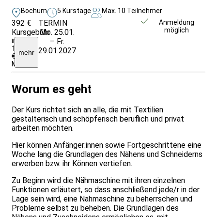
Bochum
5 Kurstage
Max. 10 Teilnehmer
392 €
TERMIN
Weitere Infos &
Anmeldung
möglich
Kursgebühr
Mo. 25.01.
Anmeldung
inklusive
– Fr.
12
29.01.2027
mehr
€
Materialkosten
Worum es geht
Der Kurs richtet sich an alle, die mit Textilien
gestalterisch und schöpferisch beruflich und privat
arbeiten möchten.
Hier können Anfänger:innen sowie Fortgeschrittene eine
Woche lang die Grundlagen des Nähens und Schneiderns
erwerben bzw. ihr Können vertiefen.
Zu Beginn wird die Nähmaschine mit ihren einzelnen
Funktionen erläutert, so dass anschließend jede/r in der
Lage sein wird, eine Nähmaschine zu beherrschen und
Probleme selbst zu beheben. Die Grundlagen des