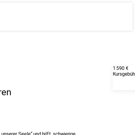
1.590 €
Kursgebüh
ren
nserer Seele“ und hilft, schwierige