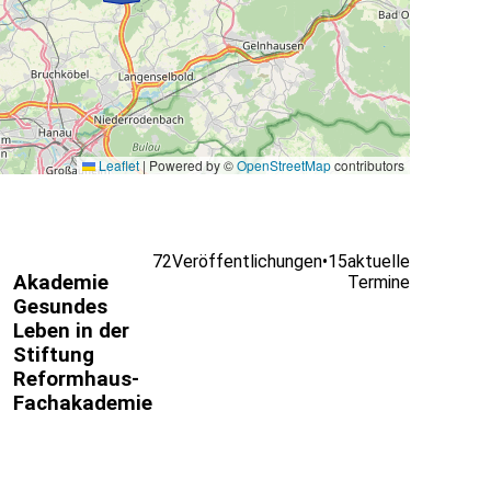
Leaflet
|
Powered by ©
OpenStreetMap
contributors
72
Veröffentlichungen
•
15
aktuelle
Akademie
Termine
Gesundes
Leben in der
Stiftung
Reformhaus-
Fachakademie