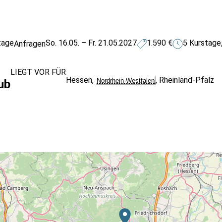
tage
So. 16.05. – Fr. 21.05.2027
1.590 €
5 Kurstage
Anfragen
LIEGT VOR FÜR
Hessen
,
,
Rheinland-Pfalz
Nordrhein-Westfalen
ub