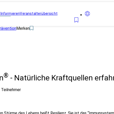
n
Informieren
Veranstalterübersicht
rävention
Merken
®
in
- Natürliche Kraftquellen erfah
 Teilnehmer
 Stürme des Lebens heißt Resilienz. Sie ist das “Immunsystem u