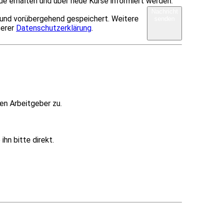
de erhalten und über neue Kurse informiert werden.
Nachricht
 und vorübergehend gespeichert. Weitere
senden
serer
Datenschutzerklärung
.
en Arbeitgeber zu.
hn bitte direkt.