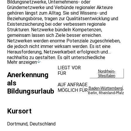
Bildungsnetzwerke, Unternehmens- oder
Gründernetzwerke und Verbünde regionaler Akteure
gehören längst zum Alltag. Sie sind Wissens- und
Beziehungsbörse, tragen zur Qualitätsentwicklung und
Existenzsicherung bei oder verbessern regionale
Strukturen. Netzwerke bündeln Kompetenzen,
gemeinsam lassen sich Ziele besser erreichen.
Netzwerken werden enorme Potenziale zugeschrieben,
die jedoch nicht immer wirksam werden. Es ist eine
Herausforderung, Netzwerkarbeit erfolgreich und
nachhaltig zu gestalten. Es gilt unterschiedliche
Mehr anzeigen
Interessen zu integrieren, Verbindlichkeiten zu schaffen,
LIEGT VOR
schwierige Entscheidungsprozesse zielführend zu
Nordrhein-
FÜR
Anerkennung
strukturieren und komplexe Zielsetzungen zu realisieren.
Westfalen
Die Fortbildung vermittelt ein systemisches Verständnis
als
AUF ANFRAGE
von Netzwerken und Handwerkszeug für eine
Baden-Württemberg
,
Bildungsurlaub
MÖGLICH FÜR
erfolgreiche Gestaltung und Koordination von
Berlin
,
Rheinland-Pfalz
Netzwerken. Die Teilnehmer*innen erhalten Checklisten
für die Gestaltung von Netzwerkprozessen. Es wird mit
Netzwerklandkarten zur Analyse der Netzwerkqualität
Kursort
gearbeitet. Die Teilnehmer*innen erfahren, welche
Aufgaben in den unterschiedlichen Phasen von
Dortmund, Deutschland
Netzwerkarbeit für die Koordinatoren/-innen im
Vordergrund stehen.