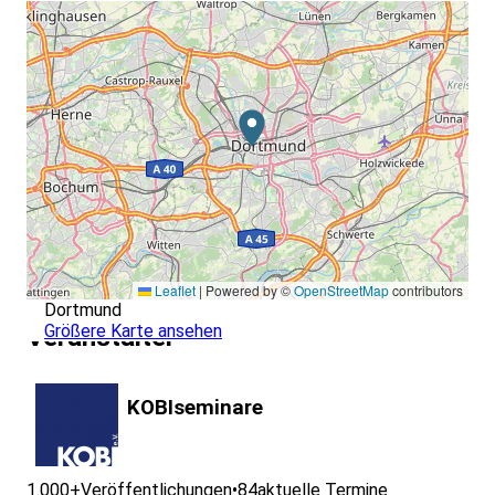
Leaflet
|
Powered by ©
OpenStreetMap
contributors
Dortmund
Größere Karte ansehen
Veranstalter
KOBIseminare
1.000+
Veröffentlichungen
•
84
aktuelle Termine