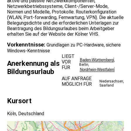
aktive und passive Netzwerkkomponenten,
Netzwerkbetriebssysteme, Client-/Server-Mode,
Normen und Modelle, Protokolle. Routerkonfiguration
(WLAN, Port-forwarding, Fernwartung, VPN). Die aktuelle
Belegungsdichte und die erforderlichen Unterlagen zur
Beantragung des Bildungsurlaubes beim Arbeitgeber
erhalten Sie auf der Website der Kölner VHS.
Vorkenntnisse:
Grundlagen zu PC-Hardware, sichere
Windows-Kenntnisse
LIEGT
Baden-Württemberg
,
VOR
Anerkennung als
Berlin
,
FÜR
Nordrhein-Westfalen
Bildungsurlaub
AUF ANFRAGE
Niedersachsen
,
MÖGLICH FÜR
Saarland
Kursort
Köln, Deutschland