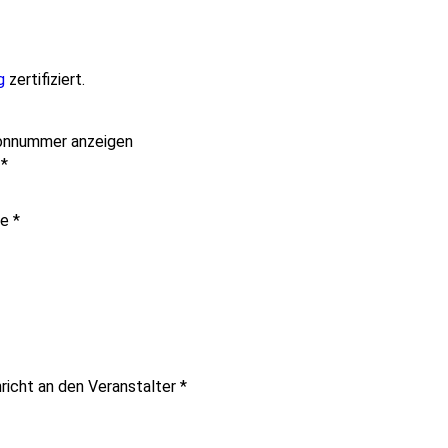
g
zertifiziert.
onnummer anzeigen
e
*
me
*
richt an den Veranstalter
*