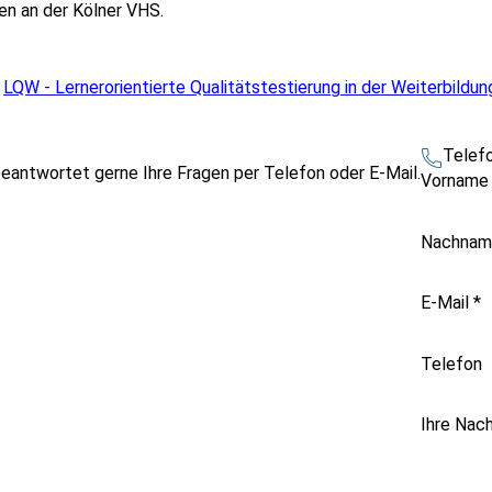
en an der Kölner VHS.
h
LQW - Lernerorientierte Qualitätstestierung in der Weiterbildun
Telef
beantwortet gerne Ihre Fragen per Telefon oder E-Mail.
Vornam
Nachna
E-Mail
*
Telefon
Ihre Nach