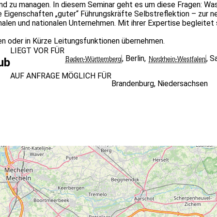
 und zu managen. In diesem Seminar geht es um diese Fragen: Wa
e Eigenschaften „guter“ Führungskräfte Selbstreflektion – zur 
nalen und nationalen Unternehmen. Mit ihrer Expertise begleite
en oder in Kürze Leitungsfunktionen übernehmen.
LIEGT VOR FÜR
,
Berlin
,
,
Sa
Baden-Württemberg
Nordrhein-Westfalen
ub
AUF ANFRAGE MÖGLICH FÜR
Brandenburg
,
Niedersachsen