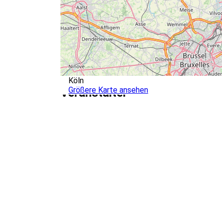
Köln
Größere Karte ansehen
Veranstalter