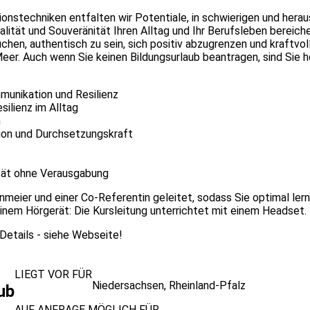
techniken entfalten wir Potentiale, in schwierigen und herausf
italität und Souveränität Ihren Alltag und Ihr Berufsleben ber
n, authentisch zu sein, sich positiv abzugrenzen und kraftvoll z
eer. Auch wenn Sie keinen Bildungsurlaub beantragen, sind Sie h
munikation und Resilienz
ilienz im Alltag
n
ion und Durchsetzungskraft
ität ohne Verausgabung
inmeier und einer Co-Referentin geleitet, sodass Sie optimal ler
inem Hörgerät: Die Kursleitung unterrichtet mit einem Headset.
Details - siehe Webseite!
LIEGT VOR FÜR
Niedersachsen
,
Rheinland-Pfalz
ub
AUF ANFRAGE MÖGLICH FÜR