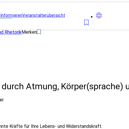
n
Informieren
Veranstalterübersicht
d Rhetorik
Merken
nz durch Atmung, Körper(sprache)
er
hnte Kräfte für Ihre Lebens- und Widerstandskraft.