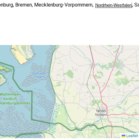
enburg
,
Bremen
,
Mecklenburg-Vorpommern
,
,
Sa
Nordrhein-Westfalen
Leaflet