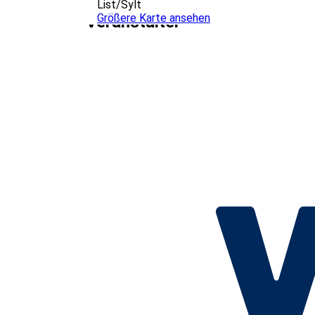
List/Sylt
Größere Karte ansehen
Veranstalter