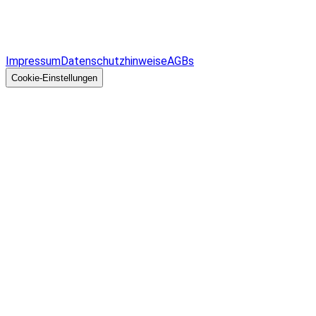
Infos & Gesetze nach Bundesland
Überblick
Allgemeines
Impressum
Datenschutzhinweise
AGBs
© 2026 EGcom
GmbH
Cookie-Einstellungen