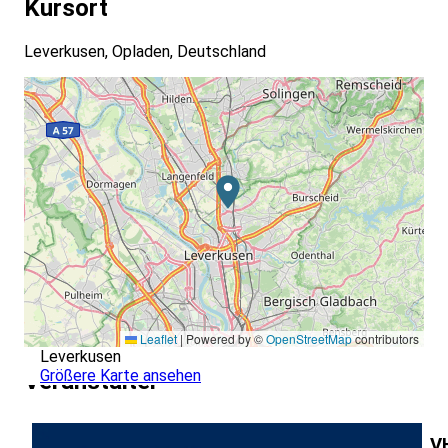
Kursort
Leverkusen, Opladen, Deutschland
Leaflet
|
Powered by ©
OpenStreetMap
contributors
Leverkusen
Größere Karte ansehen
Veranstalter
V