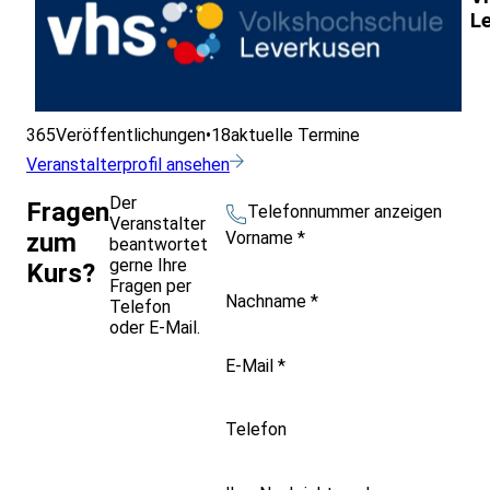
L
365
Veröffentlichungen
•
18
aktuelle Termine
Veranstalterprofil ansehen
Der
Fragen
Telefonnummer anzeigen
Veranstalter
Vorname
*
zum
beantwortet
gerne Ihre
Kurs?
Fragen per
Nachname
*
Telefon
oder E-Mail.
E-Mail
*
Telefon