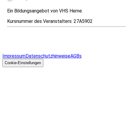
Ein Bildungsangebot von VHS Herne.
Kursnummer des Veranstalters:
27A5902
Infos & Gesetze nach Bundesland
Überblick
Allgemeines
Impressum
Datenschutzhinweise
AGBs
© 2026 EGcom
GmbH
Cookie-Einstellungen