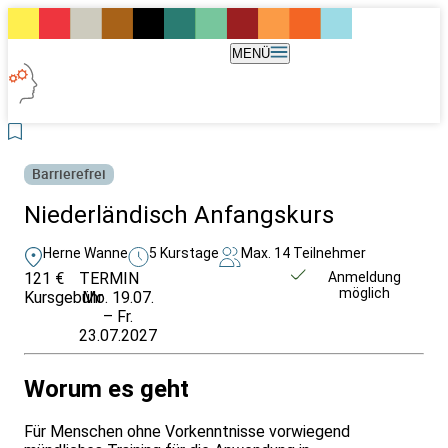
MENÜ
Barrierefrei
Niederländisch Anfangskurs
Herne Wanne
5 Kurstage
Max. 14 Teilnehmer
121 €
TERMIN
Weitere Infos &
Anmeldung
möglich
Kursgebühr
Mo. 19.07.
Anmeldung
– Fr.
23.07.2027
Worum es geht
Für Menschen ohne Vorkenntnisse vorwiegend