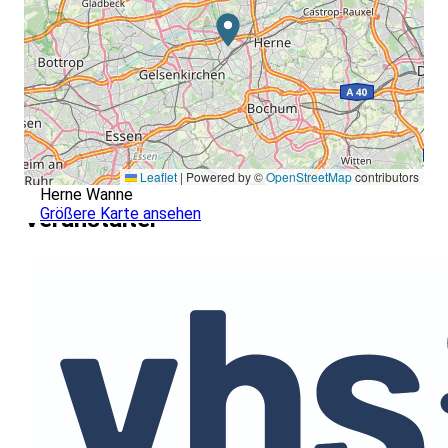
Leaflet
|
Powered by ©
OpenStreetMap
contributors
Herne Wanne
Größere Karte ansehen
Veranstalter