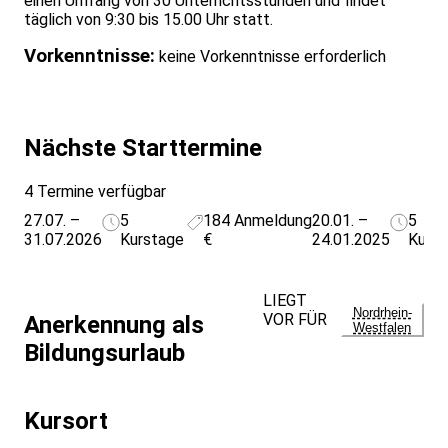
einen Umfang von 30 Unterrichtsstunden und findet
täglich von 9:30 bis 15.00 Uhr statt.
Vorkenntnisse:
keine Vorkenntnisse erforderlich
Nächste Starttermine
4 Termine verfügbar
27.07. –
5
184
Anmeldung
20.01. –
5
31.07.2026
Kurstage
€
24.01.2025
Kurs
LIEGT
Nordrhein-
VOR FÜR
Anerkennung als
Westfalen
Bildungsurlaub
Kursort