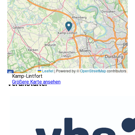
Leaflet
|
Powered by ©
OpenStreetMap
contributors
Kamp-Lintfort
Größere Karte ansehen
Veranstalter