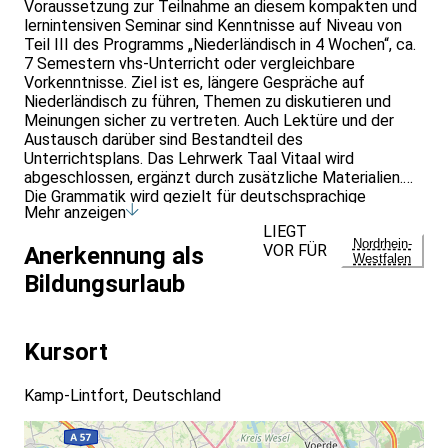
Voraussetzung zur Teilnahme an diesem kompakten und
lernintensiven Seminar sind Kenntnisse auf Niveau von
Teil III des Programms „Niederländisch in 4 Wochen“, ca.
7 Semestern vhs-Unterricht oder vergleichbare
Vorkenntnisse. Ziel ist es, längere Gespräche auf
Niederländisch zu führen, Themen zu diskutieren und
Meinungen sicher zu vertreten. Auch Lektüre und der
Austausch darüber sind Bestandteil des
Unterrichtsplans. Das Lehrwerk Taal Vitaal wird
abgeschlossen, ergänzt durch zusätzliche Materialien.
Die Grammatik wird gezielt für deutschsprachige
Mehr anzeigen
Lernende vermittelt. Der Kurs führt zum Niveau B1 (GER)
LIEGT
Quereinsteiger können das Lehrbuch //Taal vitaal.
Nordrhein-
VOR FÜR
Anerkennung als
Niederländisch für Anfänger. Hueber. ISBN 978-3-19-
Westfalen
095252-6 (Arbeitsbuch) und ISBN 978-3-19-005252-3
Bildungsurlaub
(Kursbuch)// über den Dozenten für die Dauer des
Seminars ausleihen. Anzuschaffen ist //PONS Grammatik
kurz und bündig Niederländisch. ISBN: 978-3-12-562441-
Kursort
2 //
Kamp-Lintfort, Deutschland