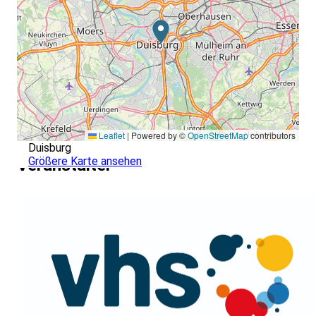
Leaflet
|
Powered by ©
OpenStreetMap
contributors
Duisburg
Größere Karte ansehen
Veranstalter