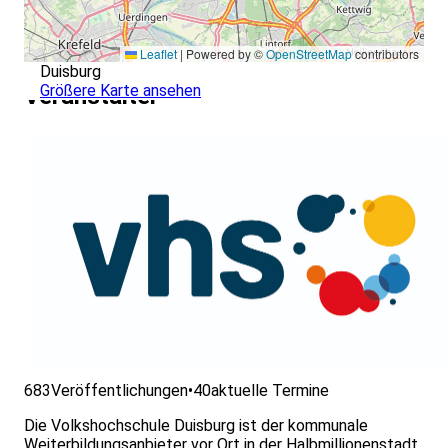
Leaflet
|
Powered by ©
OpenStreetMap
contributors
Duisburg
Größere Karte ansehen
Veranstalter
683
Veröffentlichungen
•
40
aktuelle Termine
Die Volkshochschule Duisburg ist der kommunale
Weiterbildungsanbieter vor Ort in der Halbmillionenstadt