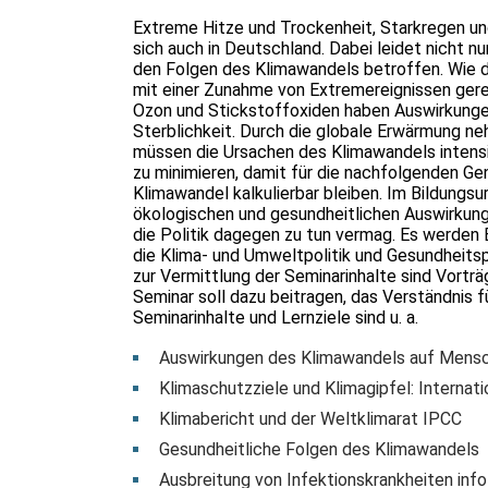
Extreme Hitze und Trockenheit, Starkregen 
sich auch in Deutschland. Dabei leidet nicht 
den Folgen des Klimawandels betroffen. Wie 
mit einer Zunahme von Extremereignissen ger
Ozon und Stickstoffoxiden haben Auswirkungen
Sterblichkeit. Durch die globale Erwärmung ne
müssen die Ursachen des Klimawandels intens
zu minimieren, damit für die nachfolgenden Ge
Klimawandel kalkulierbar bleiben. Im Bildungsu
ökologischen und gesundheitlichen Auswirkung
die Politik dagegen zu tun vermag. Es werden 
die Klima- und Umweltpolitik und Gesundheits
zur Vermittlung der Seminarinhalte sind Vorträ
Seminar soll dazu beitragen, das Verständnis 
Seminarinhalte und Lernziele sind u. a.
Auswirkungen des Klimawandels auf Mens
Klimaschutzziele und Klimagipfel: Internat
Klimabericht und der Weltklimarat IPCC
Gesundheitliche Folgen des Klimawandels
Ausbreitung von Infektionskrankheiten inf