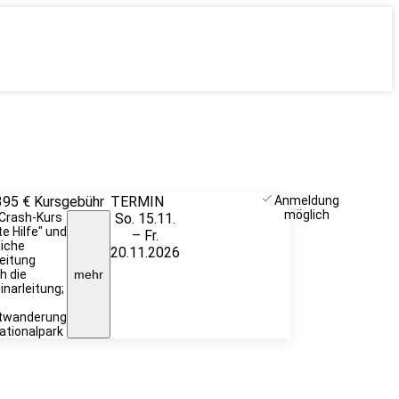
395 €
Kursgebühr
TERMIN
Unverbindlich
Anmeldung
möglich
. Crash-Kurs
So. 15.11.
anfragen
te Hilfe" und
– Fr.
liche
20.11.2026
eitung
h die
mehr
narleitung;
twanderung
ationalpark