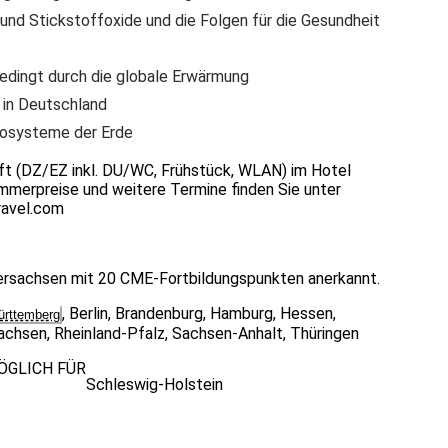
und Stickstoffoxide und die Folgen für die Gesundheit
edingt durch die globale Erwärmung
 in Deutschland
kosysteme der Erde
nft (DZ/EZ inkl. DU/WC, Frühstück, WLAN) im Hotel
mmerpreise und weitere Termine finden Sie unter
ravel.com
dersachsen mit 20 CME-Fortbildungspunkten anerkannt.
,
Berlin
,
Brandenburg
,
Hamburg
,
Hessen
,
rttemberg
achsen
,
Rheinland-Pfalz
,
Sachsen-Anhalt
,
Thüringen
ÖGLICH FÜR
Schleswig-Holstein