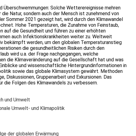
und Überschwemmungen: Solche Wetterereignisse mehren
nur die Natur, sondern auch der Mensch ist zunehmend von
der Sommer 2021 gezeigt hat, wird durch den Klimawandel
echnet. Hohe Temperaturen, die Zunahme von Feinstaub,
 auf die Gesundheit und führen zu einer erhöhten
hmen auch Infektionskrankheiten weiter zu. Weltweit
iv bekämpft werden, um den globalen Temperaturanstieg
nerationen die gesundheitlichen Risiken durch den
rlaub wird u.a. der Frage nachgegangen, welche
en die Klimaveränderung auf die Gesellschaft hat und was
Einblicke und wissenschaftliche Hintergrundinformationen in
politik sowie das globale Klimasystem gewährt. Methoden
ge, Diskussionen, Gruppenarbeit und Exkursionen. Das
für die Folgen des Klimawandels zu verbessern.
ch und Umwelt
ionale Umwelt- und Klimapolitik
olge der globalen Erwärmung