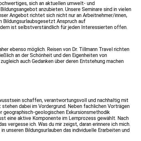
 hochwertiges, sich an aktuellen umwelt- und
Bildungsangebot anzubieten. Unsere Seminare sind in vielen
nser Angebot richtet sich nicht nur an Arbeitnehmer/innen,
en Bildungsurlaubsgesetzt Anspruch auf
dern ist selbstverständlich für jeden Interessierten offen.
aher ebenso möglich. Reisen von Dr. Tillmann Travel richten
chließlich an der Schönheit und den Eigenheiten von
 zugleich auch Gedanken über deren Entstehung machen
wusstsein schaffen, verantwortungsvoll und nachhaltig mit
 stehen dabei im Vordergrund. Neben fachlichen Vorträgen
er geographisch-geologischen Exkursionsmethodik
usst eine aktive Komponente im Lernprozess gewählt. Nach
s vergesse ich. Was du mir zeigst, daran erinnere ich mich.
 in unseren Bildungsurlauben das individuelle Erarbeiten und