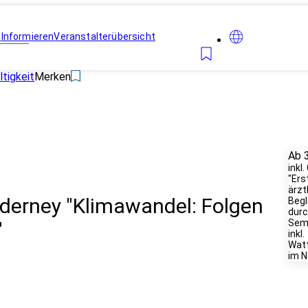
n
Informieren
Veranstalterübersicht
tigkeit
Merken
Ab 
inkl
"Ers
ärzt
derney "Klimawandel: Folgen
Begl
durc
Semi
"
inkl.
Wat
im N