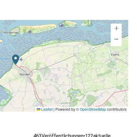
+
−
Leaflet
|
Powered by ©
OpenStreetMap
contributors
463
Veröffentlichungen
•
122
aktuelle