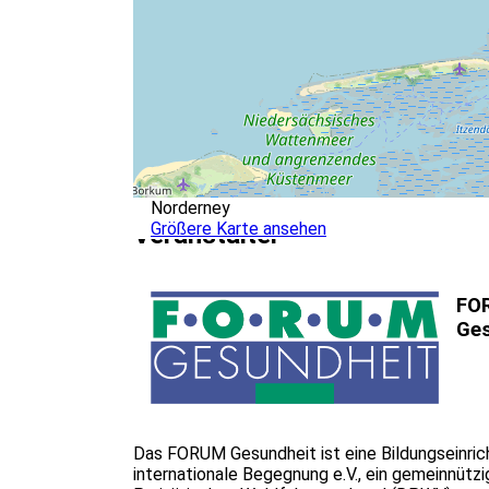
Norderney
Größere Karte ansehen
Veranstalter
FO
Ges
Das FORUM Gesundheit ist eine Bildungseinric
internationale Begegnung e.V., ein gemeinnützi