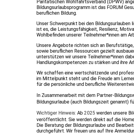
Paritätischen Wohlfahrtsverband (DPWV) anges
Bildungsurlaubsprogramm ist das FORUM Gesund
beruflichen Bildung.
Unser Schwerpunkt bei den Bildungsurlauben li
ist es, die Leistungsfähigkeit, Resilienz, Moti
Wohlbefinden unserer Teilnehmer*innen am Arbe
Unsere Angebote richten sich an Berufstätige, 
sowie beruflichen Ressourcen gezielt ausbaue
unterstützen wir unsere Teilnehmer*innen dabei,
Handlungskompetenzen zu stärken und ihre Arbei
Wir schaffen eine wertschätzende und professi
im Mittelpunkt steht und die Freude am Lernen
für die persönliche und berufliche Weiterentwi
In Zusammenarbeit mit dem Partner-Bildungs
Bildungsurlaube (auch Bildungszeit genannt) fü
Wichtiger Hinweis:
Ab
2025
werden unsere Bi
veröffentlicht. Sie werden direkt auf die Hom
Die Beratung der Bildungsurlaube und Bearbe
durchgeführt. Wir freuen uns auf Ihre Anmeldu