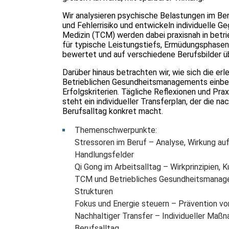
Wir analysieren psychische Belastungen im Be
und Fehlerrisiko und entwickeln individuelle G
Medizin (TCM) werden dabei praxisnah in bet
für typische Leistungstiefs, Ermüdungsphasen
bewertet und auf verschiedene Berufsbilder ü
Darüber hinaus betrachten wir, wie sich die e
Betrieblichen Gesundheitsmanagements einbett
Erfolgskriterien. Tägliche Reflexionen und Pr
steht ein individueller Transferplan, der die n
Berufsalltag konkret macht.
Themenschwerpunkte:
Stressoren im Beruf – Analyse, Wirkung au
Handlungsfelder
Qi Gong im Arbeitsalltag – Wirkprinzipien,
TCM und Betriebliches Gesundheitsmanageme
Strukturen
Fokus und Energie steuern – Prävention vo
Nachhaltiger Transfer – Individueller Maß
Berufsalltag