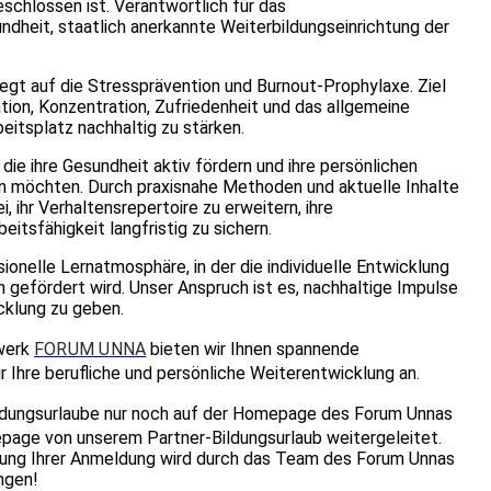
chlossen ist. Verantwortlich für das
heit, staatlich anerkannte Weiterbildungseinrichtung der
egt auf die Stressprävention und Burnout-Prophylaxe. Ziel
vation, Konzentration, Zufriedenheit und das allgemeine
itsplatz nachhaltig zu stärken.
die ihre Gesundheit aktiv fördern und ihre persönlichen
n möchten. Durch praxisnahe Methoden und aktuelle Inhalte
 ihr Verhaltensrepertoire zu erweitern, ihre
tsfähigkeit langfristig zu sichern.
onelle Lernatmosphäre, in der die individuelle Entwicklung
 gefördert wird. Unser Anspruch ist es, nachhaltige Impulse
cklung zu geben.
werk
FORUM UNNA
bieten wir Ihnen spannende
r Ihre berufliche und persönliche Weiterentwicklung an.
ldungsurlaube nur noch auf der Homepage des Forum Unnas
epage von unserem Partner-Bildungsurlaub weitergeleitet.
itung Ihrer Anmeldung wird durch das Team des Forum Unnas
ngen!