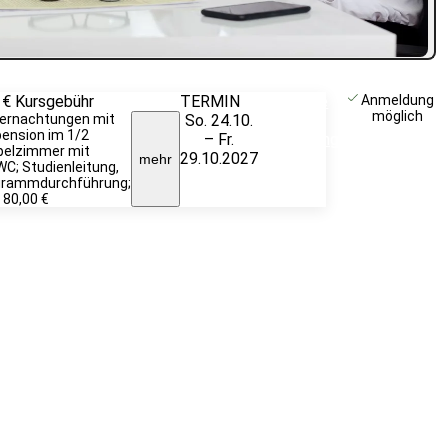
 €
Kursgebühr
TERMIN
Weitere
Anmeldung
möglich
ernachtungen mit
So. 24.10.
Infos &
pension im 1/2
– Fr.
Anmeldung
pelzimmer mit
29.10.2027
mehr
C; Studienleitung,
grammdurchführung;
 80,00 €