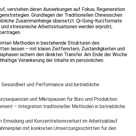
ruf, verstehen deren Auswirkungen auf Fokus, Regeneration
egenstrategien. Grundlagen der Traditionellen Chinesischen
riebliche Zusammenhänge übersetzt. Qi-Gong-Kurzformate
 und stressreiche Arbeitssituationen werden erprobt,
bertragen.
rlernten Methoden in bestehende Strukturen des
en lassen – mit klaren Zeitfenstern, Zuständigkeiten und
axisphasen sichern den direkten Transfer. Am Ende der Woche
achhaltige Verankerung der Inhalte im persönlichen
f Gesundheit und Performance und betriebliche
 Kurzsequenzen und Mikropausen für Büro und Produktion
nt – Integration traditioneller Methoden in betriebliche
n Ermüdung und Konzentrationsverlust im Arbeitsablauf
nahmenplan mit konkreten Umsetzungsschritten für den