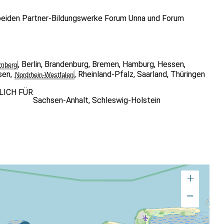
r beiden Partner-Bildungswerke Forum Unna und Forum
,
Berlin
,
Brandenburg
,
Bremen
,
Hamburg
,
Hessen
,
mberg
sen
,
,
Rheinland-Pfalz
,
Saarland
,
Thüringen
Nordrhein-Westfalen
LICH FÜR
Sachsen-Anhalt
,
Schleswig-Holstein
+
−