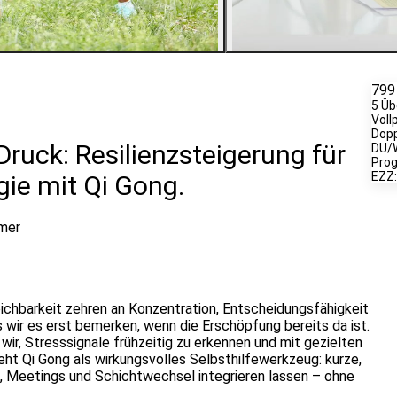
3
Bilder ansehen
799
5 Üb
Voll
Dop
Druck: Resilienzsteigerung für
DU/W
Pro
EZZ:
gie mit Qi Gong.
hmer
eichbarkeit zehren an Konzentration, Entscheidungsfähigkeit
 wir es erst bemerken, wenn die Erschöpfung bereits da ist.
wir, Stresssignale frühzeitig zu erkennen und mit gezielten
t Qi Gong als wirkungsvolles Selbsthilfewerkzeug: kurze,
n, Meetings und Schichtwechsel integrieren lassen – ohne