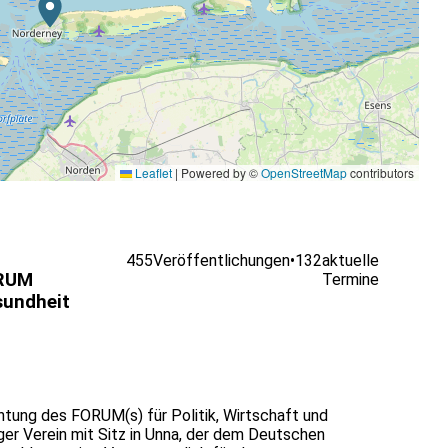
Leaflet
|
Powered by ©
OpenStreetMap
contributors
455
Veröffentlichungen
•
132
aktuelle
RUM
Termine
undheit
htung des FORUM(s) für Politik, Wirtschaft und
ger Verein mit Sitz in Unna, der dem Deutschen