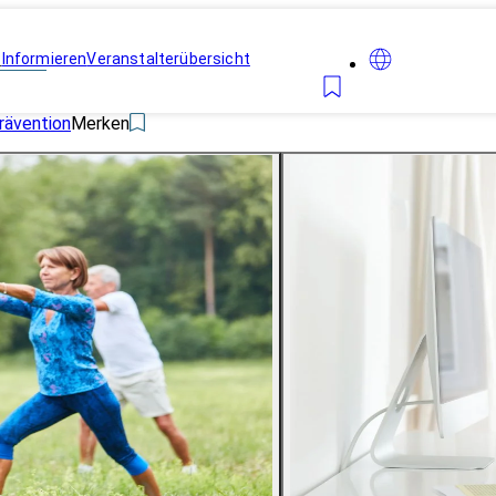
n
Informieren
Veranstalterübersicht
rävention
Merken