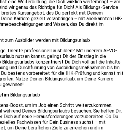
chst eine Weiterbildung, die Dich wirklich weiterbringt – am
ind wir genau das Richtige für Dich! Als Bildungs-Service
 breites Kursangebot, das Du perfekt mit Deinem
 Deine Karriere gezielt voranbringen – mit anerkannten IHK-
ahmebescheinigungen und Wissen, das Du direkt im
t zum Ausbilder werden mit Bildungsurlaub
ge Talente professionell ausbilden? Mit unserem AEVO-
rlaub nutzen kannst, gelingt Dir der Einstieg in die
Bildungsurlaubs konzentrierst Du Dich voll auf die Inhalte
anung und Durchführung von Ausbildungsmaßnahmen bis hin
t Du bestens vorbereitet für die IHK-Prüfung und kannst mit
eifen. Nutze Deinen Bildungsurlaub, um Deine Karriere
zu gewinnen!
el im Bildungsurlaub
sens-Boost, um im Job einen Schritt weiterzukommen.
l während Deines Bildungsurlaubs besuchen. Sie helfen Dir,
er Dich auf neue Herausforderungen vorzubereiten. Ob Du
zielles Fachwissen für Dein Business suchst – mit
et, um Deine beruflichen Ziele zu erreichen und im