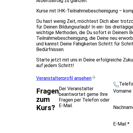
Arbeitsalltag zu glänzen.
Kurse mit IHK-Teilnahmebescheinigung – kompa
Du hast wenig Zeit, möchtest Dich aber trotz
für Deinen Bildungsurlaub! In ein- bis dreitägi
wichtige Methoden, die Du sofort in Deinem B
Teilnahmebescheinigung, die Deine neu erwor
und kannst Deine Fähigkeiten Schritt für Sch
Bedürfnissen.
Starte jetzt mit uns in Deine erfolgreiche Zuk
auf jedem Schritt!
Veranstalterprofil ansehen
Telef
Der Veranstalter
Fragen
Vorname
beantwortet gerne Ihre
zum
Fragen per Telefon oder
E-Mail.
Kurs?
Nachna
E-Mail
*