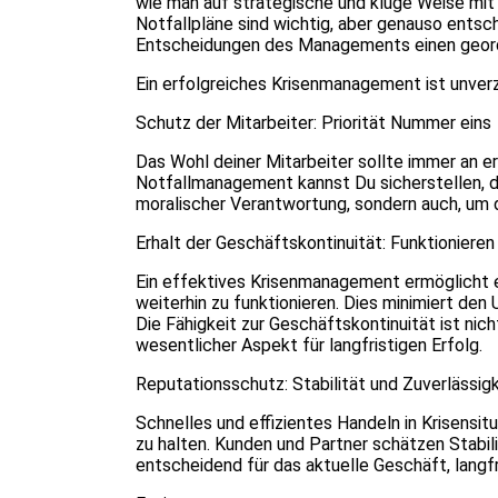
wie man auf strategische und kluge Weise mit 
Notfallpläne sind wichtig, aber genauso entsch
Entscheidungen des Managements einen geord
Ein erfolgreiches Krisenmanagement ist unver
Schutz der Mitarbeiter: Priorität Nummer eins
Das Wohl deiner Mitarbeiter sollte immer an e
Notfallmanagement kannst Du sicherstellen, das
moralischer Verantwortung, sondern auch, um 
Erhalt der Geschäftskontinuität: Funktionieren
Ein effektives Krisenmanagement ermöglicht 
weiterhin zu funktionieren. Dies minimiert de
Die Fähigkeit zur Geschäftskontinuität ist nic
wesentlicher Aspekt für langfristigen Erfolg.
Reputationsschutz: Stabilität und Zuverlässigk
Schnelles und effizientes Handeln in Krisensit
zu halten. Kunden und Partner schätzen Stabili
entscheidend für das aktuelle Geschäft, lang