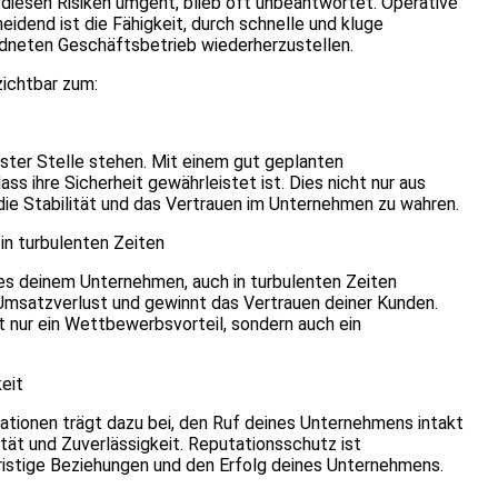
diesen Risiken umgeht, blieb oft unbeantwortet. Operative
eidend ist die Fähigkeit, durch schnelle und kluge
neten Geschäftsbetrieb wiederherzustellen.
zichtbar zum:
rster Stelle stehen. Mit einem gut geplanten
s ihre Sicherheit gewährleistet ist. Dies nicht nur aus
die Stabilität und das Vertrauen im Unternehmen zu wahren.
 in turbulenten Zeiten
es deinem Unternehmen, auch in turbulenten Zeiten
n Umsatzverlust und gewinnt das Vertrauen deiner Kunden.
ht nur ein Wettbewerbsvorteil, sondern auch ein
eit
uationen trägt dazu bei, den Ruf deines Unternehmens intakt
tät und Zuverlässigkeit. Reputationsschutz ist
fristige Beziehungen und den Erfolg deines Unternehmens.