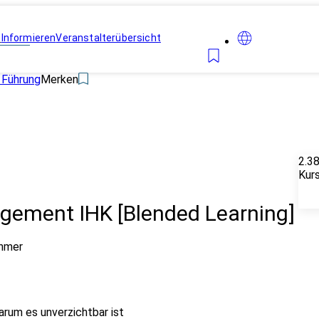
n
Informieren
Veranstalterübersicht
Führung
Merken
2.3
Kur
agement IHK [Blended Learning]
ehmer
rum es unverzichtbar ist