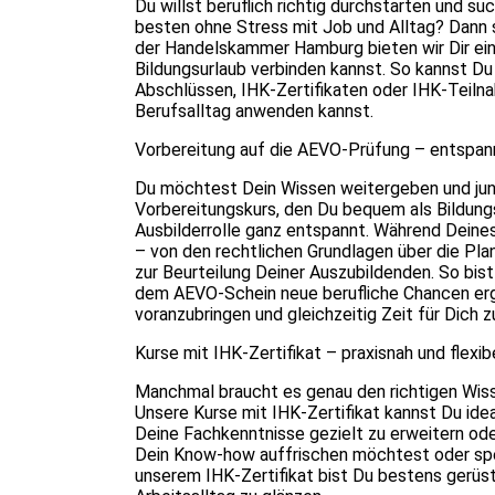
Du willst beruflich richtig durchstarten und su
besten ohne Stress mit Job und Alltag? Dann s
der Handelskammer Hamburg bieten wir Dir ein
Bildungsurlaub verbinden kannst. So kannst Du
Abschlüssen, IHK-Zertifikaten oder IHK-Teiln
Berufsalltag anwenden kannst.
Vorbereitung auf die AEVO-Prüfung – entspann
Du möchtest Dein Wissen weitergeben und jun
Vorbereitungskurs, den Du bequem als Bildungsu
Ausbilderrolle ganz entspannt. Während Deines 
– von den rechtlichen Grundlagen über die Pl
zur Beurteilung Deiner Auszubildenden. So bis
dem AEVO-Schein neue berufliche Chancen ergr
voranzubringen und gleichzeitig Zeit für Dich 
Kurse mit IHK-Zertifikat – praxisnah und flexib
Manchmal braucht es genau den richtigen Wis
Unsere Kurse mit IHK-Zertifikat kannst Du idea
Deine Fachkenntnisse gezielt zu erweitern od
Dein Know-how auffrischen möchtest oder spe
unserem IHK-Zertifikat bist Du bestens gerüst