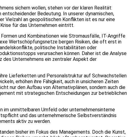
hmens sichern wollen, stehen vor der klaren Realität:
n entscheidender Bedeutung. In unserer dynamischen,
 Vielzahl an geopolitischen Konflikten ist es nur eine
Krise für das Unternehmen eintritt.
n Formen und Kombinationen wie Stromausfälle, IT-Angriffe
xe Wertschöpfungsnetze bergen Risiken, die oft erst in
ndelskonflikte, politische Instabilitäten oder
oduktionsstopps verursachen können. Daher ist die Analyse
nz des Unternehmens ein zentraler Aspekt der
 ihre Lieferketten und Personalstruktur auf Schwachstellen
ickeln, erhöhen ihre Fähigkeit, auch in unsicheren Zeiten
cht nur den Aufbau von Alternativplänen, sondern auch die
gement mit strategischen Entscheidungen zur betrieblichen
iken im unmittelbaren Umfeld oder unternehmensinterne
ltspflicht und das unternehmerische Selbstverständnis
ements aktiv zu werden.
 standen bisher im Fokus des Managements. Doch die Kunst,