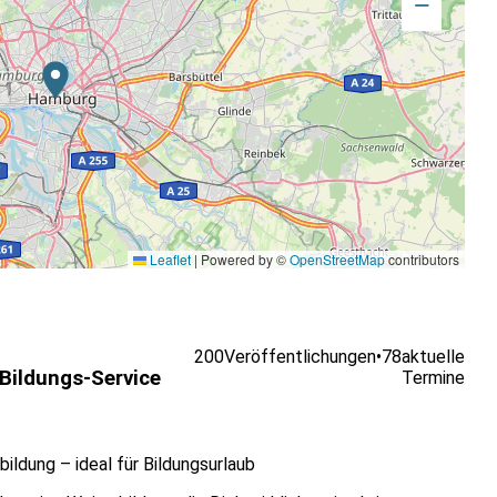
−
Leaflet
|
Powered by ©
OpenStreetMap
contributors
200
Veröffentlichungen
•
78
aktuelle
ildungs-Service
Termine
ldung – ideal für Bildungsurlaub