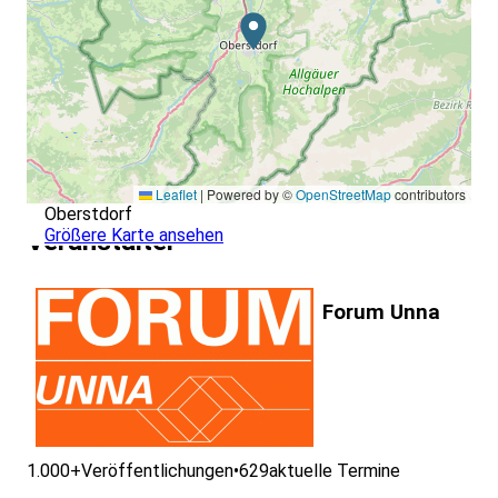
Leaflet
|
Powered by ©
OpenStreetMap
contributors
Oberstdorf
Größere Karte ansehen
Veranstalter
Forum Unna
1.000+
Veröffentlichungen
•
629
aktuelle Termine