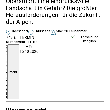
Oberstdorf. Eine eindrucksvolle
Landschaft in Gefahr? Die größten
Herausforderungen für die Zukunft
der Alpen.
Oberstdorf
6 Kurstage
Max. 20 Teilnehmer
749 €
TERMIN
Weitere Infos &
Anmeldung
möglich
Kursgebühr
So. 11.10.
Anmeldung
5
– Fr.
ÜN/Früh.
16.10.2026
im
1/2
DZ
mit
DU/WC;
mehr
Eintritte
und
Begegnungen,
Kurtaxe,
EZZ:
60,00
€