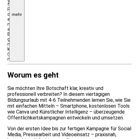
für
Privatzahlende,
die
mehr
es
nicht
als
Betriebsausgaben
geltend
machen
können.
(Ratenzahlung
möglich)
Worum es geht
Sie möchten Ihre Botschaft klar, kreativ und
professionell verbreiten? In diesem viertägigen
Bildungsurlaub mit 4-6 Teilnehmenden lernen Sie, wie Sie
mit einfachen Mitteln – Smartphone, kostenlosen Tools
wie Canva und Künstlicher Intelligenz – überzeugende
Öffentlichkeitskampagnen entwickeln und umsetzen.
Von der ersten Idee bis zur fertigen Kampagne für Social
Media, Pressearbeit und Videoeinsatz – praxisnah,