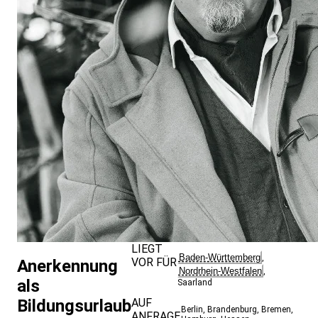
LIEGT
Baden-Württemberg
,
VOR FÜR
Anerkennung
Nordrhein-Westfalen
,
als
Saarland
Bildungsurlaub
AUF
Berlin
,
Brandenburg
,
Bremen
,
ANFRAGE