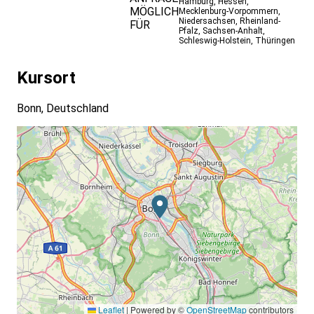
Hamburg
,
Hessen
,
MÖGLICH
Mecklenburg-Vorpommern
,
Niedersachsen
,
Rheinland-
FÜR
Pfalz
,
Sachsen-Anhalt
,
Schleswig-Holstein
,
Thüringen
Kursort
Bonn, Deutschland
Leaflet
|
Powered by ©
OpenStreetMap
contributors