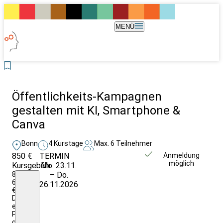
MENÜ
Öffentlichkeits-Kampagnen
gestalten mit KI, Smartphone &
Canva
Bonn
4 Kurstage
Max. 6 Teilnehmer
850 €
TERMIN
Unverbindlich
Anmeldung
möglich
Kursgebühr
Mo. 23.11.
anfragen
850,-/
– Do.
650,-
26.11.2026
€
Der
ermäßigte
Preis
gilt