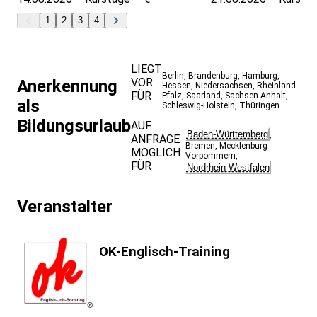
1
2
3
4
LIEGT
Berlin
,
Brandenburg
,
Hamburg
,
VOR
Anerkennung
Hessen
,
Niedersachsen
,
Rheinland-
FÜR
Pfalz
,
Saarland
,
Sachsen-Anhalt
,
als
Schleswig-Holstein
,
Thüringen
Bildungsurlaub
AUF
Baden-Württemberg
,
ANFRAGE
Bremen
,
Mecklenburg-
MÖGLICH
Vorpommern
,
FÜR
Nordrhein-Westfalen
Veranstalter
OK-Englisch-Training