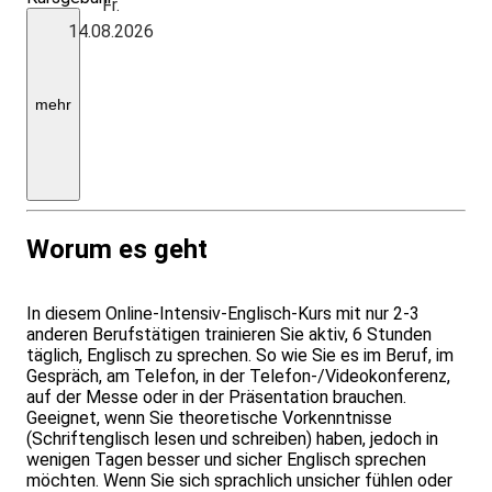
Fr.
Frühbucher-
14.08.2026
Kurspreis:
€
580,00,
bei
Anmeldung
mehr
bis
4
Monate
vor
Trainingsbeginn.
Worum es geht
In diesem Online-Intensiv-Englisch-Kurs mit nur 2-3
anderen Berufstätigen trainieren Sie aktiv, 6 Stunden
täglich, Englisch zu sprechen. So wie Sie es im Beruf, im
Gespräch, am Telefon, in der Telefon-/Videokonferenz,
auf der Messe oder in der Präsentation brauchen.
Geeignet, wenn Sie theoretische Vorkenntnisse
(Schriftenglisch lesen und schreiben) haben, jedoch in
wenigen Tagen besser und sicher Englisch sprechen
möchten. Wenn Sie sich sprachlich unsicher fühlen oder