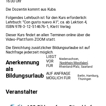
16.00 Uhr
Die Dozentin kommt aus Kuba.
Folgendes Lehrbuch ist für den Kurs erforderlich:
Lehrbuch: "Con gusto nuevo A1", ca. ab Lektion 4,
ISBN 978-3-12-514676-1, Klett Verlag
Dieser Kurs findet an allen Terminen online über die
Video-Plattform ZOOM statt.
Die Einrichtung zusätzlicher Bildungsurlaube ist auf
Nachfrage jederzeit möglich.
LIEGT
Niedersachsen
,
VOR
Anerkennung
Nordrhein-Westfalen
,
FÜR
Rheinland-Pfalz
,
Saarland
als
AUF ANFRAGE
Bildungsurlaub
Berlin
,
Hamburg
,
MÖGLICH FÜR
Thüringen
Veranstalter