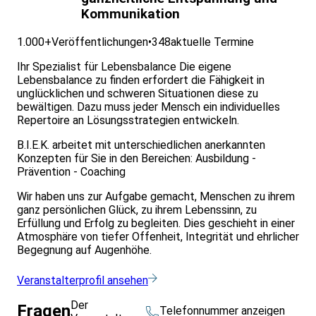
Lehrprobe
Kommunikation
Generell gibt es in Deutschland keine einheitliche
Regelung für die Resilienztrainer*in Ausbildung. Aus
1.000+
Veröffentlichungen
•
348
aktuelle Termine
diesem Grund ist es uns wichtig, eine hochwertige und
praxisorientierte Ausbildung anzubieten, die durch
Ihr Spezialist für Lebensbalance Die eigene
wissenschaftlich abgesicherte Untersuchungen fundiert
Lebensbalance zu finden erfordert die Fähigkeit in
ist. Unsere Präsenz – Ausbildung orientiert sich an den
unglücklichen und schweren Situationen diese zu
Inhaltes des Leitfaden Prävention gem.
bewältigen. Dazu muss jeder Mensch ein individuelles
Präventionsgesetz § 20 SGB V der gesetzlichen
Repertoire an Lösungsstrategien entwickeln.
Krankenkassen. Dies ermöglicht unseren Teilnehmern bei
bestimmter Vorbildung Resilienztrainings mit
B.I.E.K. arbeitet mit unterschiedlichen anerkannten
Krankenkassenzuschuss zu veranstalten. Hier finden Sie
Konzepten für Sie in den Bereichen: Ausbildung -
weitere Infos ob diese Zertifizierung für Sie in Frage
Prävention - Coaching
kommt: Kriterien zur Zertifizierung
Wir haben uns zur Aufgabe gemacht, Menschen zu ihrem
Zielgruppen:
ganz persönlichen Glück, zu ihrem Lebenssinn, zu
Diese Ausbildung ist eine berufliche Weiterbildung und
Erfüllung und Erfolg zu begleiten. Dies geschieht in einer
richtet sich an Menschen, die aufgrund ihrer Ausbildung
Atmosphäre von tiefer Offenheit, Integrität und ehrlicher
bereits als Trainer*in, Lehrer*in oder Ausbilder*in, in
Begegnung auf Augenhöhe.
Führungspositionen oder sonstigen leitenden Funktionen
mit Menschenführung tätig sind oder entsprechende
Veranstalterprofil ansehen
Qualifikationen erworben haben.
Ferner richtet sie sich auch an Menschen, die im
Der
Fragen
Telefonnummer anzeigen
Gesundheitswesen, in der Pädagogik oder im