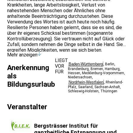
Krankheiten, lange Arbeitslosigkeit, Verlust von
nahestehenden Menschen oder Ähnliches ohne
anhaltende Beeinträchtigung durchzustehen. Diese
Verwendung des Wortes ist auch heute noch häufig.
Resiliente Personen haben gelernt, dass sie es sind, die
über ihr eigenes Schicksal bestimmen (sogenannte
Kontrollüberzeugung). Sie vertrauen nicht auf Glück oder
Zufall, sondern nehmen die Dinge selbst in die Hand. Sie
ergreifen Möglichkeiten, wenn sie sich bieten.
Mehr anzeigen
Inhalte der Resilienztrainer*innen Ausbildung:
LIEGT
Bestimmung der eigenen Resilienz
Baden-Württemberg
,
Berlin
,
VOR
Anerkennung
Grundlagen der Resilienzforschung
Brandenburg
,
Bremen
,
Hamburg
,
FÜR
Stresswirkung auf den Organismus
Hessen
,
Mecklenburg-Vorpommern
,
als
Niedersachsen
,
Die 7
Nordrhein-Westfalen
Bildungsurlaub
,
Rheinland-
Resilienzfaktoren: Zukunftsorientierung, Optimismus, Übern
Pfalz
,
Saarland
,
Sachsen-Anhalt
,
von Verantwortung, Verlassen der
Schleswig-Holstein
,
Thüringen
Opferrolle, Lösungsorientierung, Akzeptanz
und Netzwerkorientierung
Veranstalter
Einführung in das Resilienzkozept „Strategie der Stehauf
Menschen“ (8 x 90 min)
Durchführung und Gestaltung der einzelnen
Kurseinheiten
Bergsträsser Institut für
Selbsterfahrung
ganzheitliche Entspannung und