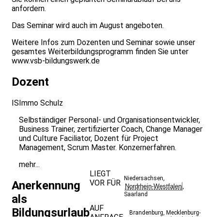
anfordern.
Das Seminar wird auch im August angeboten.
Weitere Infos zum Dozenten und Seminar sowie unser
gesamtes Weiterbildungsprogramm finden Sie unter
www.vsb-bildungswerk.de
Dozent
IS
Immo Schulz
Selbständiger Personal- und Organisationsentwickler,
Business Trainer, zertifizierter Coach, Change Manager
und Culture Faciliator, Dozent für Project
Management, Scrum Master. Konzernerfahren.
mehr...
LIEGT
Niedersachsen
,
VOR FÜR
Anerkennung
Nordrhein-Westfalen
,
Saarland
als
AUF
Bildungsurlaub
Brandenburg
,
Mecklenburg-