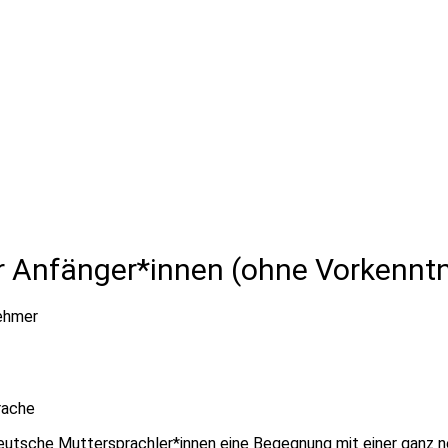
ür Anfänger*innen (ohne Vorkenntn
ehmer
rache
 deutsche Muttersprachler*innen eine Begegnung mit einer ganz 