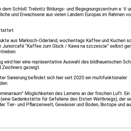
on dem Schloß Trebnitz Bildungs- und Begegnungszentrum e. V.
endliche und Erwachsene aus vielen Ländern Europas im Rahmen vo
tattet.
rodukte aus Märkisch-Oderland, wochentags Kaffee und Kuchen so
e Juniorcafé “Kaffee zum Glück / Kawa na szczescie” selbst g
trieben.
 wird hier eine repräsentative Auswahl des bildhauerischen Sc
d Zeichners gezeigt.
 Sanierung befindet sich hier seit 2020 ein multifunktionaler
den.
minarraum” Möglichkeiten des Lernens an der frischen Luft. Ei
(eine Gedenkstätte für Gefallene des Ersten Weltkriegs), der s
der Tier- und Pflanzenwelt, Gewässer und Böden, Biotope und au