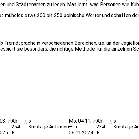
en und Städtenamen zu lesen. Man lernt, was Personen wie Kubi
 mühelos etwa 200 bis 250 polnische Wörter und schaffen den E
ls Fremdsprache in verschiedenen Bereichen, u.a. an der Jagiellone
teressiert sie besonders, die richtige Methode für die einzelnen
03.
Ab
5
Mo. 04.11.
Ab
5
254
Kurstage
Anfragen
– Fr.
234
Kurstage
An
2025
€
08.11.2024
€