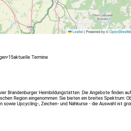
Leaflet
|
Powered by ©
OpenStreetM
ngen
•
15
aktuelle Termine
n vier Brandenburger Heimbildungstätten. Die Angebote finden au
nischen Region eingenommen. Sie bieten ein breites Spektrum: O
 sowie Upcycling-, Zeichen- und Nähkurse - die Auswahl ist gro