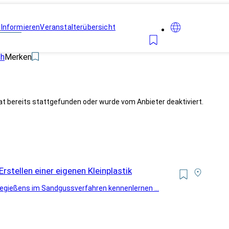
n
Informieren
Veranstalterübersicht
ch
Merken
at bereits stattgefunden oder wurde vom Anbieter deaktiviert.
rstellen einer eigenen Kleinplastik
onzegießens im Sandgussverfahren kennenlernen ...