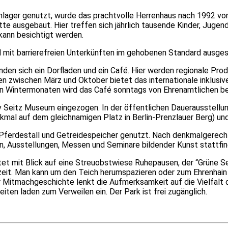
enlager genutzt, wurde das prachtvolle Herrenhaus nach 1992 v
tte ausgebaut. Hier treffen sich jährlich tausende Kinder, Jug
kann besichtigt werden.
 mit barrierefreien Unterkünften im gehobenen Standard ausges
inden sich ein Dorfladen und ein Café. Hier werden regionale P
 zwischen März und Oktober bietet das internationale inklusiv
en Wintermonaten wird das Café sonntags von Ehrenamtlichen be
Seitz Museum eingezogen. In der öffentlichen Dauerausstellung
kmal auf dem gleichnamigen Platz in Berlin-Prenzlauer Berg) un
Pferdestall und Getreidespeicher genutzt. Nach denkmalgerechter
n, Ausstellungen, Messen und Seminare bildender Kunst stattfin
t mit Blick auf eine Streuobstwiese Ruhepausen, der “Grüne Se
zeit. Man kann um den Teich herumspazieren oder zum Ehrenhain 
er Mitmachgeschichte lenkt die Aufmerksamkeit auf die Vielfalt 
ten laden zum Verweilen ein. Der Park ist frei zugänglich.