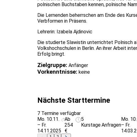
polnischen Buchstaben kennen, polnische Nam
Die Lernenden beherrschen am Ende des Kurses
Verbformen in Präsens.
Lehrerin: Izabela Ajdinovic
Die studierte Slawistin unterrichtet Polnisch a
Volkshochschulen in Berlin. An ihrer Arbeit in
Erfolg bringt.
Zielgruppe:
Anfänger
Vorkenntnisse:
keine
Nächste Starttermine
7 Termine verfügbar
Mo. 10.11.
Ab
5
Mo. 10.
– Fr.
254
Kurstage
Anfragen
– Fr.
14.11.2025
€
14.03.
1
2