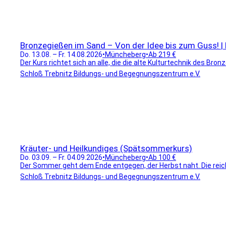
Bronzegießen im Sand – Von der Idee bis zum Guss! | E
Do. 13.08. – Fr. 14.08.2026
•
Müncheberg
•
Ab 219 €
Der Kurs richtet sich an alle, die die alte Kulturtechnik des Br
Schloß Trebnitz Bildungs- und Begegnungszentrum e.V.
Kräuter- und Heilkundiges (Spätsommerkurs)
Do. 03.09. – Fr. 04.09.2026
•
Müncheberg
•
Ab 100 €
Der Sommer geht dem Ende entgegen, der Herbst naht. Die reiche 
Schloß Trebnitz Bildungs- und Begegnungszentrum e.V.