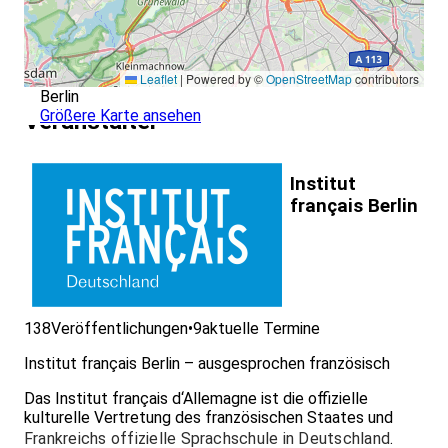
Leaflet
|
Powered by ©
OpenStreetMap
contributors
Berlin
Größere Karte ansehen
Veranstalter
Institut
français Berlin
138
Veröffentlichungen
•
9
aktuelle Termine
Institut français Berlin – ausgesprochen französisch
Das Institut français d‘Allemagne ist die offizielle
kulturelle Vertretung des französischen Staates und
Frankreichs offizielle Sprachschule in Deutschland
.