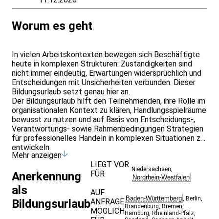
Worum es geht
In vielen Arbeitskontexten bewegen sich Beschäftigte
heute in komplexen Strukturen: Zuständigkeiten sind
nicht immer eindeutig, Erwartungen widersprüchlich und
Entscheidungen mit Unsicherheiten verbunden. Dieser
Bildungsurlaub setzt genau hier an.
Der Bildungsurlaub hilft den Teilnehmenden, ihre Rolle im
organisationalen Kontext zu klären, Handlungsspielräume
bewusst zu nutzen und auf Basis von Entscheidungs-,
Verantwortungs- sowie Rahmenbedingungen Strategien
für professionelles Handeln in komplexen Situationen zu
entwickeln.
Mehr anzeigen
Ein besonderer Fokus liegt darauf, Verantwortung nicht
LIEGT VOR
nur zu übernehmen, sondern aktiv zu gestalten. Neben
Niedersachsen
,
FÜR
Anerkennung
fachlichen Inputs zu Organisation, Entscheidungslogiken
Nordrhein-Westfalen
und Kommunikation bietet das Seminar praxisnahe
als
AUF
Übungen, Fallarbeiten und Raum für persönliche
Baden-Württemberg
,
Berlin
,
Bildungsurlaub
ANFRAGE
Reflexion. Themen wie Entscheidungsdruck,
Brandenburg
,
Bremen
,
MÖGLICH
Unsicherheit, Konflikte und professionelle Abgrenzung
Hamburg
,
Rheinland-Pfalz
,