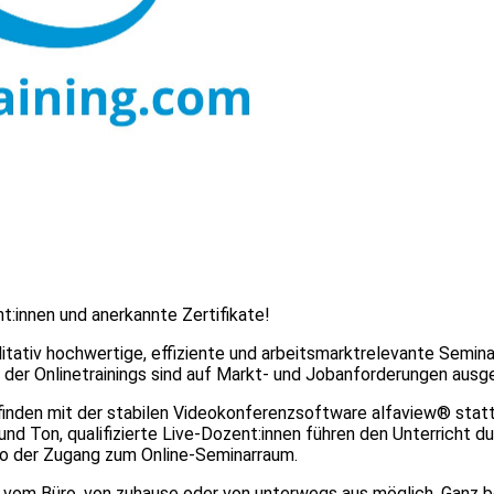
t:innen und anerkannte Zertifikate!
itativ hochwertige, effiziente und arbeitsmarktrelevante Semin
n der Onlinetrainings sind auf Markt- und Jobanforderungen ausge
finden mit der stabilen Videokonferenzsoftware alfaview® stat
 und Ton, qualifizierte Live-Dozent:innen führen den Unterricht du
enso der Zugang zum Online-Seminarraum.
bel vom Büro, von zuhause oder von unterwegs aus möglich. Ganz