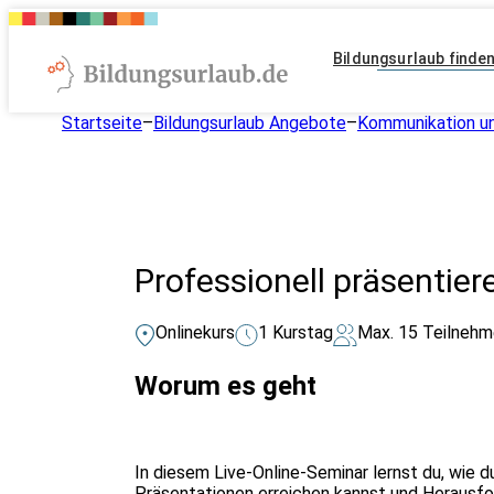
Bildungsurlaub finde
Startseite
–
Bildungsurlaub Angebote
–
Kommunikation un
Professionell präsentier
Onlinekurs
1 Kurstag
Max. 15 Teilnehm
Worum es geht
In diesem Live-Online-Seminar lernst du, wie d
Präsentationen erreichen kannst und Herausfo