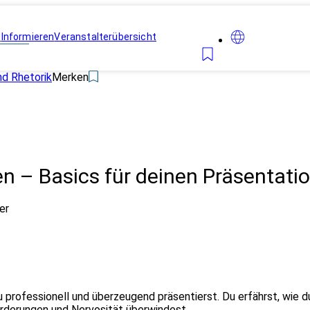
n
Informieren
Veranstalterübersicht
d Rhetorik
Merken
en – Basics für deinen Präsentati
er
u professionell und überzeugend präsentierst. Du erfährst, wie d
rderungen und Nervosität überwindest.