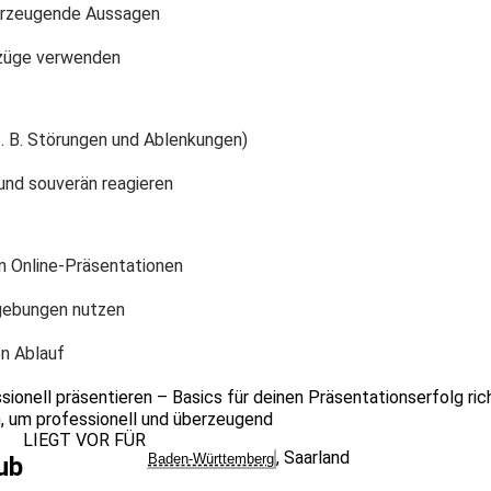
berzeugende Aussagen
züge verwenden
 B. Störungen und Ablenkungen)
 und souverän reagieren
n Online-Präsentationen
mgebungen nutzen
en Ablauf
onell präsentieren – Basics für deinen Präsentationserfolg richte
, um professionell und überzeugend
LIEGT VOR FÜR
,
Saarland
Baden-Württemberg
ub