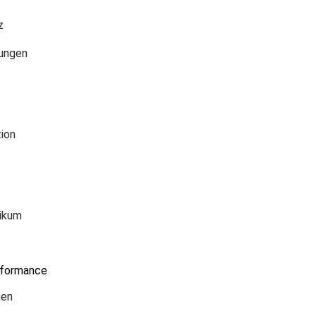
z
kungen
ion
likum
rformance
uen