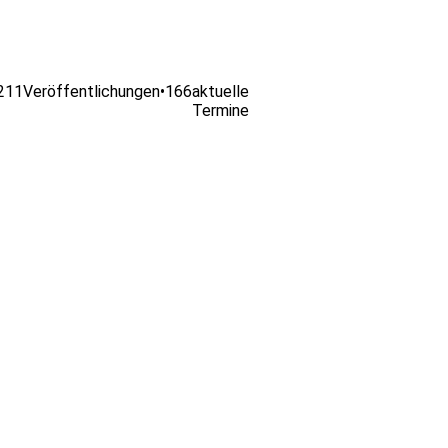
211
Veröffentlichungen
•
166
aktuelle
Termine