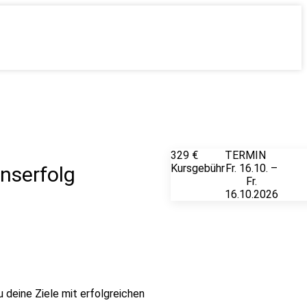
329 €
TERMIN
Wei
Kursgebühr
Fr. 16.10. –
Inf
onserfolg
Fr.
Anme
16.10.2026
u deine Ziele mit erfolgreichen