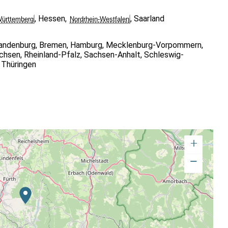
,
Hessen
,
,
Saarland
ürttemberg
Nordrhein-Westfalen
andenburg
,
Bremen
,
Hamburg
,
Mecklenburg-Vorpommern
,
chsen
,
Rheinland-Pfalz
,
Sachsen-Anhalt
,
Schleswig-
,
Thüringen
+
−