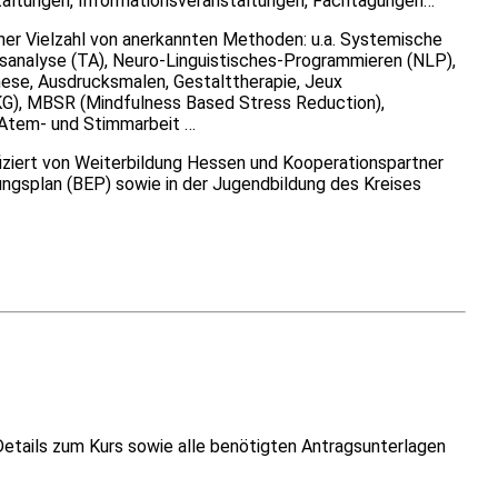
altungen, Informationsveranstaltungen, Fachtagungen…
iner Vielzahl von anerkannten Methoden: u.a. Systemische
nsanalyse (TA), Neuro-Linguistisches-Programmieren (NLP),
hese, Ausdrucksmalen, Gestalttherapie, Jeux
iKG), MBSR (Mindfulness Based Stress Reduction),
 Atem- und Stimmarbeit …
fiziert von Weiterbildung Hessen und Kooperationspartner
ngsplan (BEP) sowie in der Jugendbildung des Kreises
Details zum Kurs sowie alle benötigten Antragsunterlagen