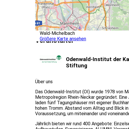
Wald-Michelbach
Größere Karte ansehen
Veranstalter
Odenwald-Institut der Ka
Stiftung
Über uns
Das Odenwald-Institut (OI) wurde 1978 von Ma
Metropolregion Rhein-Neckar gegründet. Eine
laden fünf Tagungshäuser mit eigener Buchha
hohen Tromm. Abstand vom Alltag und Blick in
Voraussetzung, um miteinander und voneinande
Jährlich bieten wir rund 400 Angebote: Einze