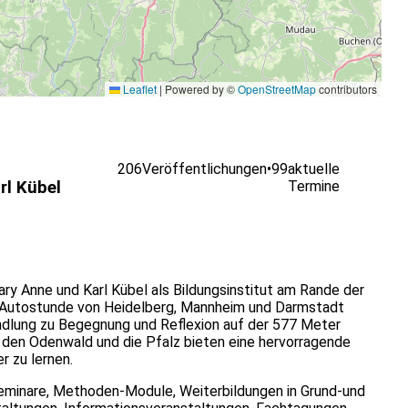
Leaflet
|
Powered by ©
OpenStreetMap
contributors
206
Veröffentlichungen
•
99
aktuelle
rl Kübel
Termine
ry Anne und Karl Kübel als Bildungsinstitut am Rande der
 Autostunde von Heidelberg, Mannheim und Darmstadt
ndlung zu Begegnung und Reflexion auf der 577 Meter
 den Odenwald und die Pfalz bieten eine hervorragende
r zu lernen.
lseminare, Methoden-Module, Weiterbildungen in Grund-und