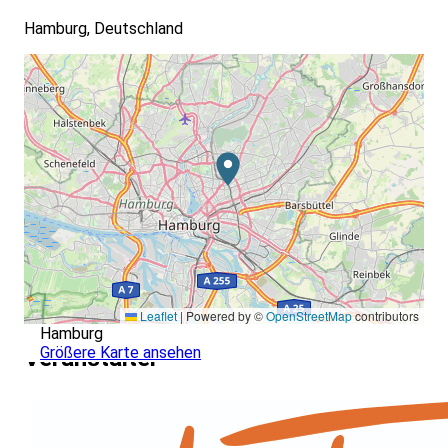
Hamburg, Deutschland
Leaflet
|
Powered by ©
OpenStreetMap
contributors
Hamburg
Größere Karte ansehen
Veranstalter