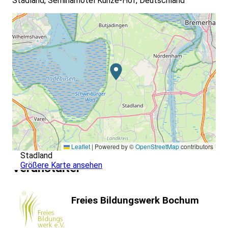
Stadland, Seminarhotel Kunze-Hof, Deutschland
Leaflet
|
Powered by ©
OpenStreetMap
contributors
Stadland
Größere Karte ansehen
Veranstalter
Freies Bildungswerk Bochum