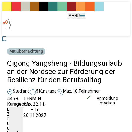
MENÜ
Mit Übernachtung
Qigong Yangsheng - Bildungsurlaub
an der Nordsee zur Förderung der
Resilienz für den Berufsalltag
Stadland
5 Kurstage
Max. 10 Teilnehmer
445 €
TERMIN
Weitere Infos &
Anmeldung
möglich
Kursgebühr
Mo. 22.11.
Anmeldung
Die
– Fr.
Zusatzkosten
26.11.2027
für
Unterkunft
und