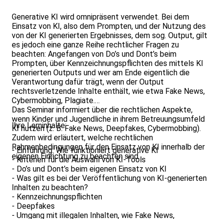
Generative KI wird omnipräsent verwendet. Bei dem
Einsatz von KI, also dem Prompten, und der Nutzung des
von der KI generierten Ergebnisses, dem sog. Output, gilt
es jedoch eine ganze Reihe rechtlicher Fragen zu
beachten: Angefangen von Do’s und Dont’s beim
Prompten, über Kennzeichnungspflichten des mittels KI
generierten Outputs und wer am Ende eigentlich die
Verantwortung dafür trägt, wenn der Output
rechtsverletzende Inhalte enthält, wie etwa Fake News,
Cybermobbing, Plagiate.
Das Seminar informiert über die rechtlichen Aspekte,
wenn Kinder und Jugendliche in ihrem Betreuungsumfeld
Ihre Lerninhalte:
KI nutzen (z. B. Fake News, Deepfakes, Cybermobbing).
Zudem wird erläutert, welche rechtlichen
Rahmenbedingungen für den Einsatz von KI innerhalb der
- Einführung: Wie funktioniert generative KI
eigenen Einrichtung zu beachten sind.
- Kriterien für die Auswahl von KI-Tools
- Do’s und Dont’s beim eigenen Einsatz von KI
- Was gilt es bei der Veröffentlichung von KI-generierten
Inhalten zu beachten?
- Kennzeichnungspflichten
- Deepfakes
- Umgang mit illegalen Inhalten, wie Fake News,