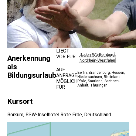
LIEGT
Baden-Württemberg
,
VOR FÜR
Anerkennung
Nordrhein-Westfalen
als
AUF
Berlin
,
Brandenburg
,
Hessen
,
Bildungsurlaub
ANFRAGE
Niedersachsen
,
Rheinland-
MÖGLICH
Pfalz
,
Saarland
,
Sachsen-
Anhalt
,
Thüringen
FÜR
Kursort
Borkum, BSW-Inselhotel Rote Erde, Deutschland