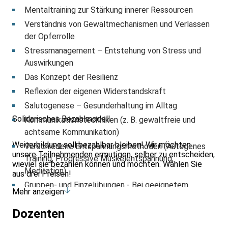
Mentaltraining zur Stärkung innerer Ressourcen
Verständnis von Gewaltmechanismen und Verlassen
der Opferrolle
Stressmanagement – Entstehung von Stress und
Auswirkungen
Das Konzept der Resilienz
Reflexion der eigenen Widerstandskraft
Salutogenese – Gesunderhaltung im Alltag
Solidarisches Bezahlmodell
Kommunikationstechniken (z. B. gewaltfreie und
achtsame Kommunikation)
Weiterbildung soll bezahlbar bleiben! Wir möchten
Verschiedene Entspannungsmethoden (Autogenes
unsere Teilnehmenden ermutigen, selber zu entscheiden,
Training, Progressive Muskelentspannung,
wieviel sie bezahlen können und möchten. Wählen Sie
Meditation)
aus drei Preisen!
Gruppen- und Einzelübungen - Bei geeignetem
Mehr anzeigen
Wetter einzelne Übungen im Freien
Dozenten