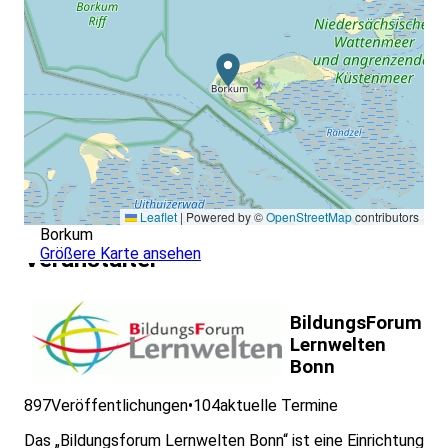
Leaflet
|
Powered by ©
OpenStreetMap
contributors
Borkum
Größere Karte ansehen
Veranstalter
BildungsForum
Lernwelten
Bonn
897
Veröffentlichungen
•
104
aktuelle Termine
Das „Bildungsforum Lernwelten Bonn“ ist eine Einrichtung