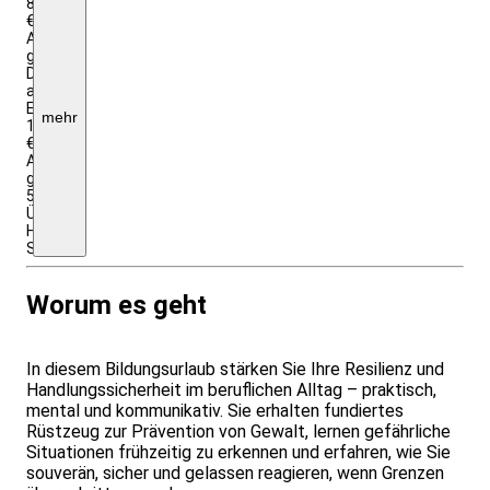
85
€
Aufpreis
gesamt,
DZ
als
EZ
mehr
120
€
Aufpreis
gesamt,
5
Übernachtungen,
Halbpension,
Seminargebühr
Worum es geht
In diesem Bildungsurlaub stärken Sie Ihre Resilienz und
Handlungssicherheit im beruflichen Alltag – praktisch,
mental und kommunikativ. Sie erhalten fundiertes
Rüstzeug zur Prävention von Gewalt, lernen gefährliche
Situationen frühzeitig zu erkennen und erfahren, wie Sie
souverän, sicher und gelassen reagieren, wenn Grenzen