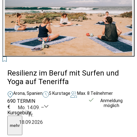
3
Resilienz im Beruf mit Surfen und
Yoga auf Teneriffa
Arona, Spanien
5 Kurstage
Max. 8 Teilnehmer
690
TERMIN
Unverbindlich
Anmeldung
möglich
€
anfragen
Mo. 14.09. –
Kursgebühr
Fr.
ohne
18.09.2026
Flug,
mehr
ohne
Unterkunft