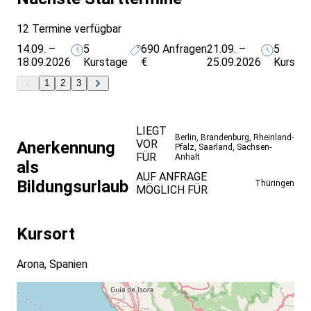
12 Termine verfügbar
14.09. –
5
690
Anfragen
21.09. –
5
18.09.2026
Kurstage
€
25.09.2026
Kursta
1
2
3
LIEGT
Berlin
,
Brandenburg
,
Rheinland-
VOR
Anerkennung
Pfalz
,
Saarland
,
Sachsen-
FÜR
Anhalt
als
AUF ANFRAGE
Bildungsurlaub
Thüringen
MÖGLICH FÜR
Kursort
Arona, Spanien