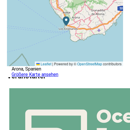
Leaflet
|
Powered by ©
OpenStreetMap
contributors
Arona, Spanien
Größere Karte ansehen
Veranstalter