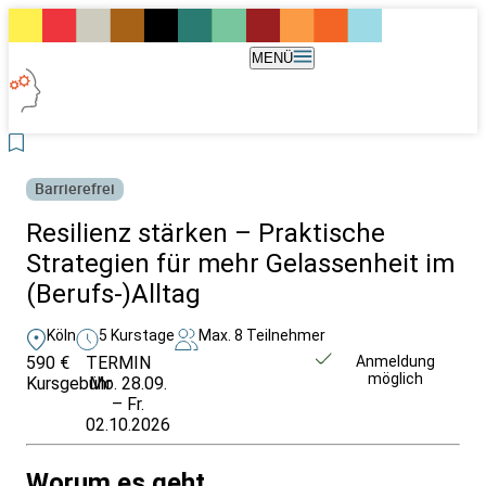
MENÜ
Barrierefrei
Resilienz stärken – Praktische
Strategien für mehr Gelassenheit im
(Berufs-)Alltag
Köln
5 Kurstage
Max. 8 Teilnehmer
590 €
TERMIN
Weitere Infos &
Anmeldung
möglich
Kursgebühr
Mo. 28.09.
Anmeldung
– Fr.
02.10.2026
Worum es geht