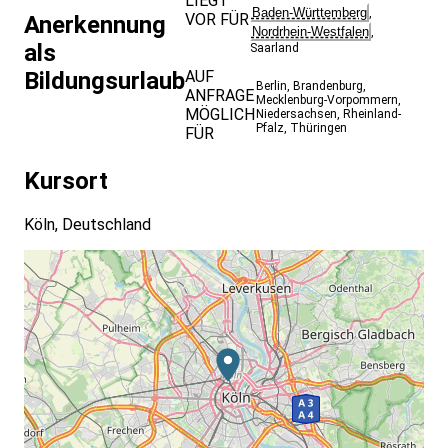
LIEGT
Baden-Württemberg
,
VOR FÜR
Anerkennung
Nordrhein-Westfalen
,
als
Saarland
Bildungsurlaub
AUF
Berlin
,
Brandenburg
,
ANFRAGE
Mecklenburg-Vorpommern
,
MÖGLICH
Niedersachsen
,
Rheinland-
Pfalz
,
Thüringen
FÜR
Kursort
Köln, Deutschland