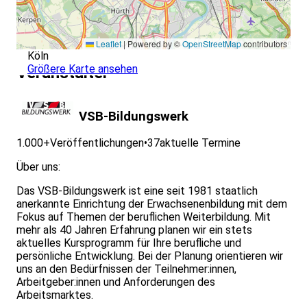
Leaflet
|
Powered by ©
OpenStreetMap
contributors
Köln
Größere Karte ansehen
Veranstalter
VSB-Bildungswerk
1.000+
Veröffentlichungen
•
37
aktuelle Termine
Über uns:
Das VSB-Bildungswerk ist eine seit 1981 staatlich
anerkannte Einrichtung der Erwachsenenbildung mit dem
Fokus auf Themen der beruflichen Weiterbildung. Mit
mehr als 40 Jahren Erfahrung planen wir ein stets
aktuelles Kursprogramm für Ihre berufliche und
persönliche Entwicklung. Bei der Planung orientieren wir
uns an den Bedürfnissen der Teilnehmer:innen,
Arbeitgeber:innen und Anforderungen des
Arbeitsmarktes.