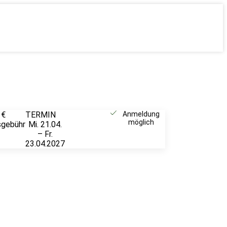
 €
TERMIN
Weitere
Anmeldung
möglich
sgebühr
Mi. 21.04.
Infos &
– Fr.
Anmeldung
23.04.2027