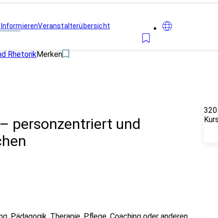
n
Informieren
Veranstalterübersicht
d Rhetorik
Merken
320
Kur
– personzentriert und
chen
ung, Pädagogik, Therapie, Pflege, Coaching oder anderen