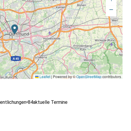
−
Leaflet
|
Powered by ©
OpenStreetMap
contributors
entlichungen
•
84
aktuelle Termine