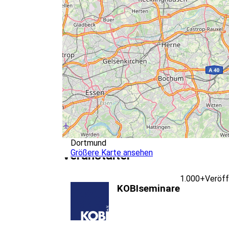
Dortmund
Größere Karte ansehen
Veranstalter
1.000+
Veröff
KOBIseminare