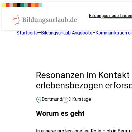
Bildungsurlaub finde
Startseite
–
Bildungsurlaub Angebote
–
Kommunikation un
Resonanzen im Kontakt 
erlebensbezogen erfors
Dortmund
3 Kurstage
Worum es geht
In unserer professionellen Rolle – ob in Berat