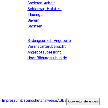
Sachsen-Anhalt
Schleswig-Holstein
Thüringen
Bayern
Sachsen
Allgemeines
Bildungsurlaub Angebote
Veranstalterübersicht
Angebotsübersicht
Über Bildungsurlaub.de
Infos for Language schools
Kurse inserieren
Impressum
Datenschutzhinweise
AGBs
©
Cookie-Einstellungen