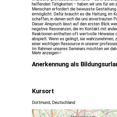
helfenden Tätigkeiten – haben wir uns für ein
Menschen erfordert die bewusste Gestaltung e
ermöglicht. Dafür braucht es die Haltung, im 
schaffen, in denen sich die uns anvertrauten 
Dieser Anspruch lässt auf den ersten Blick w
negative Resonanzen, die im Kontakt mit ande
Reaktionen enthalten oft wertvolle Hinweise d
abspielt. Wenn es gelingt, sie wahrzunehmen, 
einer wichtigen Ressource in unserer professi
Im Rahmen unseres Seminars möchten wir dah
Mehr anzeigen
erkunden, warum gerade die unangenehmen Re
Arbeit mit Menschen sind,
Anerkennung als Bildungsurla
überlegen, wie wir mit solchen Resonanzen ko
methodischen Möglichkeiten uns dabei unters
verstehen, welche persönlichen und fachlichen
einzuordnen – ob sie mehr über uns selbst od
herausfinden, wie wir im Kontakt mit anderen g
erforschen, welche Bedeutung eine tragfähige 
Kursort
hat und wie wir diese Beziehung stetig pflegen
Dortmund, Deutschland