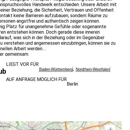
 anspruchsvolles Handwerk entschieden. Unsere Arbeit mit
iner Beziehung, die Sicherheit, Vertrauen und Offenheit
Kontakt keine Barrieren aufzubauen, sondern Räume zu
Personen angstfrei und authentisch zeigen können.
enig Platz für unangenehme Gefühle oder sogenannte
ren entstehen können. Doch gerade diese inneren
arauf, was sich in der Beziehung oder im Gegenüber
zu verstehen und angemessen einzubringen, können sie zu
onellen Arbeit werden.
er gemeinsam:
sonanzen oder Reaktionen so bedeutungsvoll für unsere
LIEGT VOR FÜR
,
Baden-Württemberg
Nordrhein-Westfalen
ub
nstruktiv und professionell umgehen können und welche
tützen,
AUF ANFRAGE MÖGLICH FÜR
 Voraussetzungen nötig sind, um eigene Reaktionen richtig
Berlin
er über unser Gegenüber aussagen,
leichzeitig in gutem Kontakt mit uns selbst bleiben können,
Beziehung zu uns selbst für unsere professionelle Haltung
 und vertiefen können.
+