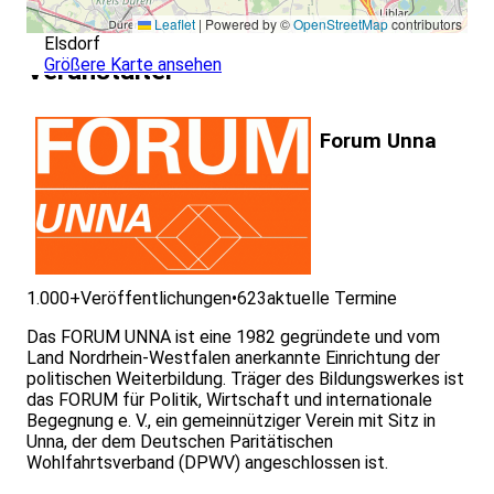
Leaflet
|
Powered by ©
OpenStreetMap
contributors
Elsdorf
Größere Karte ansehen
Veranstalter
Forum Unna
1.000+
Veröffentlichungen
•
623
aktuelle Termine
Das FORUM UNNA ist eine 1982 gegründete und vom
Land Nordrhein-Westfalen anerkannte Einrichtung der
politischen Weiterbildung. Träger des Bildungswerkes ist
das FORUM für Politik, Wirtschaft und internationale
Begegnung e. V., ein gemeinnütziger Verein mit Sitz in
Unna, der dem Deutschen Paritätischen
Wohlfahrtsverband (DPWV) angeschlossen ist.