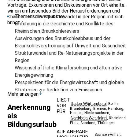
Vorträge, Exkursionen und Diskussionen vor Ort erhalten
wir ein umfassendes Bild der Herausforderungen und
Themenschwerpunkte:
Chancen, die der Strukturwandel in der Region mit sich
bringt.
Einführung in die Geschichte und Konflikte des
Rheinischen Braunkohlereviers
Auswirkungen des Braunkohleabbaus und der
Braunkohleverstromung auf Umwelt und Gesundheit
Strukturwandel und Re-Naturierungsprojekte in der
Region
Wissenschaftliche Klimaforschung und alternative
Energiegewinnung
Perspektiven für die Energiewirtschaft und globale
Strategien zur Reduktion von Emissionen
Mehr anzeigen
Bitte eigenes Fahrrad mitbringen!:
LIEGT
Baden-Württemberg
,
Berlin
,
Bei diesem Bildungsurlaub wird aus ökologischen
VOR
Anerkennung
Brandenburg
,
Bremen
,
Hamburg
,
FÜR
Gründen ein großer Teil der Lernorte bei Wind und
Hessen
,
Niedersachsen
,
als
Nordrhein-Westfalen
,
Rheinland-
Wetter mit dem Fahrrad zurückgelegt. Bitte eigene
Bildungsurlaub
Pfalz
,
Saarland
,
Thüringen
Fahrräder mitbringen! Alternativ können Fahrräder vor
AUF ANFRAGE
Ort gemietet werden. Fahrräder können leider nicht
Sachsen-Anhalt
,