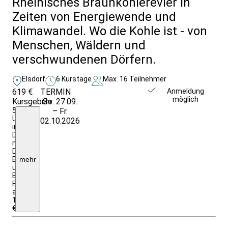
Rheinisches Braunkohlerevier in
Zeiten von Energiewende und
Klimawandel. Wo die Kohle ist - von
Menschen, Wäldern und
verschwundenen Dörfern.
Elsdorf
6 Kurstage
Max. 16 Teilnehmer
619 €
TERMIN
Weitere Infos &
Anmeldung
möglich
Kursgebühr
So. 27.09.
Anmeldung
5
– Fr.
Ü/F
02.10.2026
im
DZ
mit
DU/WC;
Eintritte
mehr
und
Begegnungen;
EZZ:
ab
110,00
€