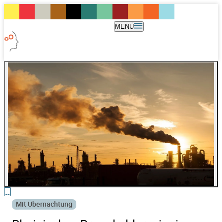
MENÜ
3
Mit Übernachtung