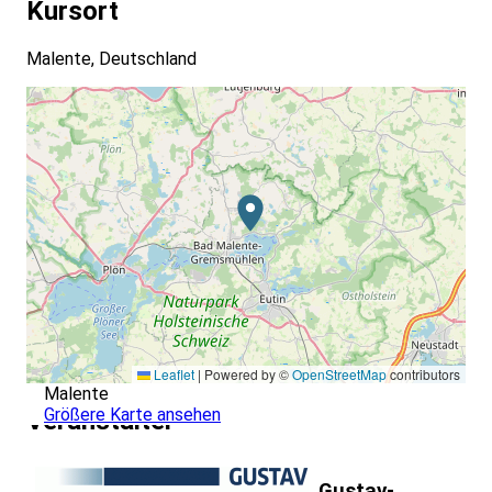
Kursort
Malente, Deutschland
Leaflet
|
Powered by ©
OpenStreetMap
contributors
Malente
Größere Karte ansehen
Veranstalter
Gustav-