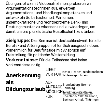
Übungen, etwa mit Videoaufnahmen, probieren wir
Argumentationstechniken aus, erwerben
Argumentations- und Handlungskompetenzen und
entwickeln Selbstsicherheit. Wir lernen,
undemokratische und rechtsextreme Denk- und
Deutungsmuster zu erkennen und zu widerlegen, um
damit unsere pluralistische Gesellschaft zu stärken.
Zielgruppe:
Das Seminar ist deutschlandweit für alle
Berufs- und Altersgruppen öffentlich ausgeschrieben,
vornehmlich für Berufstätige mit Anspruch auf
Freistellung für politische Weiterbildung.
Vorkenntnisse:
Für die Teilnahme sind keine
Vorkenntnisse nötig.
LIEGT
Berlin
,
Hessen
,
Niedersachsen
,
VOR FÜR
Anerkennung
Schleswig-Holstein
als
AUF
Brandenburg
,
Bremen
,
ANFRAGE
Bildungsurlaub
Hamburg
,
MÖGLICH
Nordrhein-Westfalen
,
FÜR
Rheinland-Pfalz
,
Saarland
,
Sachsen-Anhalt
,
Thüringen