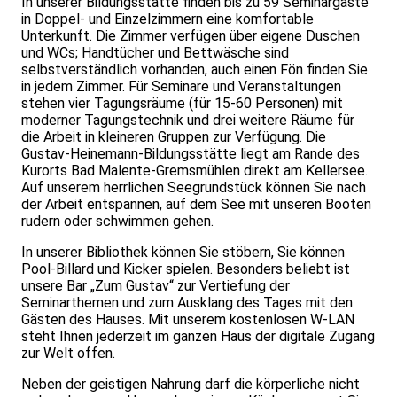
In unserer Bildungsstätte finden bis zu 59 Seminargäste
in Doppel- und Einzelzimmern eine komfortable
Unterkunft. Die Zimmer verfügen über eigene Duschen
und WCs; Handtücher und Bettwäsche sind
selbstverständlich vorhanden, auch einen Fön finden Sie
in jedem Zimmer. Für Seminare und Veranstaltungen
stehen vier Tagungsräume (für 15-60 Personen) mit
moderner Tagungstechnik und drei weitere Räume für
die Arbeit in kleineren Gruppen zur Verfügung. Die
Gustav-Heinemann-Bildungsstätte liegt am Rande des
Kurorts Bad Malente-Gremsmühlen direkt am Kellersee.
Auf unserem herrlichen Seegrundstück können Sie nach
der Arbeit entspannen, auf dem See mit unseren Booten
rudern oder schwimmen gehen.
In unserer Bibliothek können Sie stöbern, Sie können
Pool-Billard und Kicker spielen. Besonders beliebt ist
unsere Bar „Zum Gustav“ zur Vertiefung der
Seminarthemen und zum Ausklang des Tages mit den
Gästen des Hauses. Mit unserem kostenlosen W-LAN
steht Ihnen jederzeit im ganzen Haus der digitale Zugang
zur Welt offen.
Neben der geistigen Nahrung darf die körperliche nicht