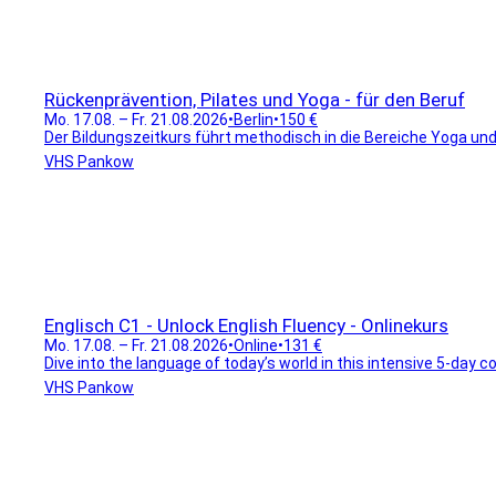
Rückenprävention, Pilates und Yoga - für den Beruf
Mo. 17.08. – Fr. 21.08.2026
•
Berlin
•
150 €
Der Bildungszeitkurs führt methodisch in die Bereiche Yoga und
VHS Pankow
Englisch C1 - Unlock English Fluency - Onlinekurs
Mo. 17.08. – Fr. 21.08.2026
•
Online
•
131 €
Dive into the language of today’s world in this intensive 5-day c
VHS Pankow