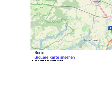
Berlin
Größere Karte ansehen
Veranstalter