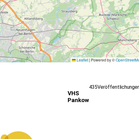
Leaflet
|
Powered by ©
OpenStreetM
435
Veröffentlichunge
VHS
Pankow