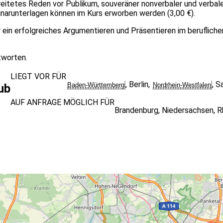
itetes Reden vor Publikum, souveräner nonverbaler und verbaler
inarunterlagen können im Kurs erworben werden (3,00 €).
ein erfolgreiches Argumentieren und Präsentieren im beruflichen 
tworten.
LIEGT VOR FÜR
,
Berlin
,
,
Sa
Baden-Württemberg
Nordrhein-Westfalen
ub
AUF ANFRAGE MÖGLICH FÜR
Brandenburg
,
Niedersachsen
,
R