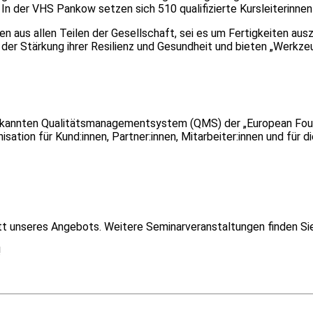
In der VHS Pankow setzen sich 510 qualifizierte Kursleiterinnen 
 aus allen Teilen der Gesellschaft, sei es um Fertigkeiten au
 der Stärkung ihrer Resilienz und Gesundheit und bieten „Werkze
nerkannten Qualitätsmanagementsystem (QMS) der „European Fou
sation für Kund:innen, Partner:innen, Mitarbeiter:innen und für 
itt unseres Angebots. Weitere Seminarveranstaltungen finden S
!