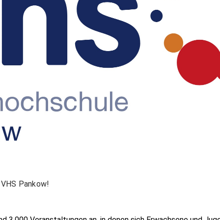
er VHS Pankow!
und 3.000 Veranstaltungen an, in denen sich Erwachsene und Ju