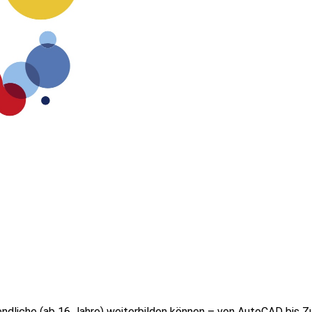
gendliche (ab 16 Jahre) weiterbilden können – von AutoCAD bis 