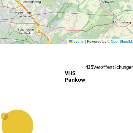
Leaflet
|
Powered by ©
OpenStreetM
435
Veröffentlichunge
VHS
Pankow