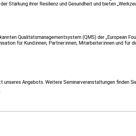
 der Stärkung ihrer Resilienz und Gesundheit und bieten „Werkze
nerkannten Qualitätsmanagementsystem (QMS) der „European Fou
sation für Kund:innen, Partner:innen, Mitarbeiter:innen und für 
itt unseres Angebots. Weitere Seminarveranstaltungen finden S
!