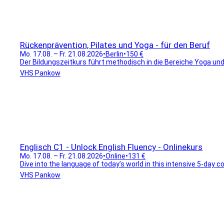
Rückenprävention, Pilates und Yoga - für den Beruf
Mo. 17.08. – Fr. 21.08.2026
•
Berlin
•
150 €
Der Bildungszeitkurs führt methodisch in die Bereiche Yoga und
VHS Pankow
Englisch C1 - Unlock English Fluency - Onlinekurs
Mo. 17.08. – Fr. 21.08.2026
•
Online
•
131 €
Dive into the language of today’s world in this intensive 5-day c
VHS Pankow